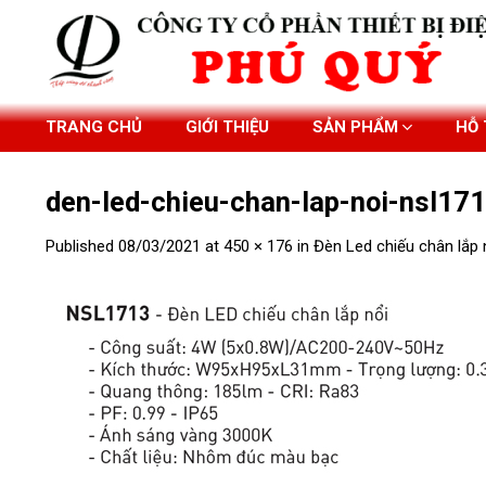
Skip
to
content
TRANG CHỦ
GIỚI THIỆU
SẢN PHẨM
HỖ
den-led-chieu-chan-lap-noi-nsl17
Published
08/03/2021
at
450 × 176
in
Đèn Led chiếu chân lắp