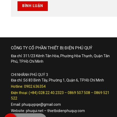
CÔNG TY CỔ PHẦN THIẾT BỊ ĐIỆN PHÚ QUÝ
Địa chỉ: 311/23 Kênh Tân Hóa, Phường Hòa Thạnh, Quận Tân
Phú, TP.Hồ Chí Minh
CHI NHÁNH PHÚ QUÝ 3
Địa chỉ: Số 83 Bình Tây, Phường 1, Quận 6, TP.Hồ Chí Minh
Hotline:
0902.636354
Điện thoại:
(+84) 028.22.40.2323
–
0869 507 508
–
0869 521
522
Email:
phuquypqe@gmail.com
Website:
phuqui.net
–
thietbidienphuquy.com