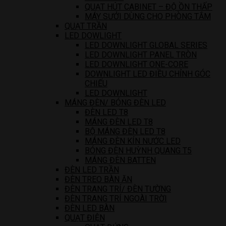
QUẠT HÚT CABINET – ĐỘ ỒN THẤP
MÁY SƯỞI DÙNG CHO PHÒNG TẮM
QUẠT TRẦN
LED DOWLIGHT
LED DOWNLIGHT GLOBAL SERIES
LED DOWNLIGHT PANEL TRÒN
LED DOWNLIGHT ONE-CORE
DOWNLIGHT LED ĐIỀU CHỈNH GÓC
CHIẾU
LED DOWNLIGHT
MÁNG ĐÈN/ BÓNG ĐÈN LED
ĐÈN LED T8
MÁNG ĐÈN LED T8
BỘ MÁNG ĐÈN LED T8
MÁNG ĐÈN KÍN NƯỚC LED
BÓNG ĐÈN HUỲNH QUANG T5
MÁNG ĐÈN BATTEN
ĐÈN LED TRẦN
ĐÈN TREO BÀN ĂN
ĐÈN TRANG TRÍ/ ĐÈN TƯỜNG
ĐÈN TRANG TRÍ NGOÀI TRỜI
ĐÈN LED BÀN
QUẠT ĐIỆN