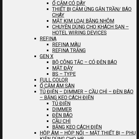
Ổ CẮM CÓ DÂY
THIẾT BỊ CẢM ỨNG GẮN TRẦN/ BÁO
CHÁY
MẶT KIM LOẠI BẰNG NHÔM
CHUYÊN DÙNG CHO KHÁCH SẠN –
HOTEL WIRING DEVICES
REFINA
REFINA MÀU
REFINA TRẮNG
GEN X
BỘ CÔNG TẮC – CÓ ĐÈN BÁO
MẶT ĐẬY
BS – TYPE
FULL COLOR
Ổ CẮM ÂM SÀN
TỦ ĐIỆN – DIMMER – CẦU CHÌ – ĐÈN BÁO
– BĂNG KEO CÁCH ĐIỆN
TỦ ĐIỆN
DIMMER
ĐÈN BÁO
CẦU CHÌ
BĂNG KEO CÁCH ĐIỆN
HỘP ÂM – HỘP NỐI – MẶT THIẾT BỊ – PHỤ
KIỆN DÙNG CHO HB