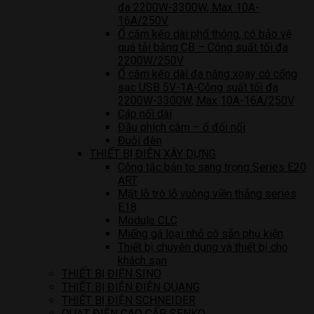
đa 2200W-3300W, Max 10A-
16A/250V
Ổ cắm kéo dài phổ thông, có bảo vệ
quá tải bằng CB – Công suất tối đa
2200W/250V
Ổ cắm kéo dài đa năng xoay có cổng
sạc USB 5V-1A-Công suất tối đa
2200W-3300W, Max 10A-16A/250V
Cáp nối dài
Đầu phích cắm – ổ đổi nối
Đuôi đèn
THIẾT BỊ ĐIÊN XÂY DỰNG
Công tắc bản to sang trọng Series E20
ART
Mặt lỗ trò lỗ vuông viền thẳng series
E18
Module CLC
Miếng gá loại nhỏ có sẵn phụ kiện
Thiết bị chuyên dụng và thiết bị cho
khách sạn
THIẾT BỊ ĐIỆN SINO
THIẾT BỊ ĐIỆN ĐIỆN QUANG
THIẾT BỊ ĐIỆN SCHNEIDER
QUẠT ĐIỆN CAO CẤP SENKO