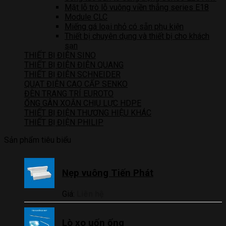
Mặt lỗ trò lỗ vuông viền thẳng series E18
Module CLC
Miếng gá loại nhỏ có sẵn phụ kiện
Thiết bị chuyên dụng và thiết bị cho khách
sạn
THIẾT BỊ ĐIỆN SINO
THIẾT BỊ ĐIỆN ĐIỆN QUANG
THIẾT BỊ ĐIỆN SCHNEIDER
QUẠT ĐIỆN CAO CẤP SENKO
ĐÈN TRANG TRÍ EUROTO
ỐNG GÂN XOẮN CHỊU LỰC HDPE
THIẾT BỊ ĐIỆN THƯƠNG HIỆU KHÁC
THIẾT BỊ ĐIỆN PHILIP
Sản phẩm tiêu biểu
Nẹp vuông Tiến Phát
Giá:
Liên hệ
Lò xo uốn ống