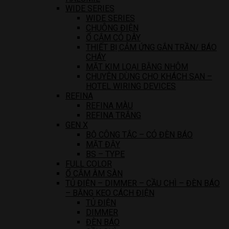
WIDE SERIES
WIDE SERIES
CHUÔNG ĐIỆN
Ổ CẮM CÓ DÂY
THIẾT BỊ CẢM ỨNG GẮN TRẦN/ BÁO
CHÁY
MẶT KIM LOẠI BẰNG NHÔM
CHUYÊN DÙNG CHO KHÁCH SẠN –
HOTEL WIRING DEVICES
REFINA
REFINA MÀU
REFINA TRẮNG
GEN X
BỘ CÔNG TẮC – CÓ ĐÈN BÁO
MẶT ĐẬY
BS – TYPE
FULL COLOR
Ổ CẮM ÂM SÀN
TỦ ĐIỆN – DIMMER – CẦU CHÌ – ĐÈN BÁO
– BĂNG KEO CÁCH ĐIỆN
TỦ ĐIỆN
DIMMER
ĐÈN BÁO