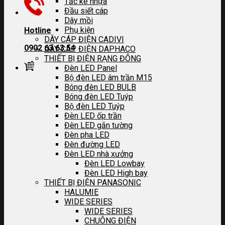
Tắc kê nhựa
Đầu siết cáp
Dây mồi
Phụ kiện
Hotline
DÂY CÁP ĐIỆN CADIVI
0902 63 63 54
DÂY CÁP ĐIỆN DAPHACO
THIẾT BỊ ĐIỆN RẠNG ĐÔNG
Đèn LED Panel
Bộ đèn LED âm trần M15
Bóng đèn LED BULB
Bóng đèn LED Tuýp
Bộ đèn LED Tuýp
Đèn LED ốp trần
Đèn LED gắn tường
Đèn pha LED
Đèn đường LED
Đèn LED nhà xưởng
Đèn LED Lowbay
Đèn LED High bay
THIẾT BỊ ĐIỆN PANASONIC
HALUMIE
WIDE SERIES
WIDE SERIES
CHUÔNG ĐIỆN