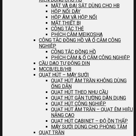
MẶT VÀ ĐAI SẮT DÙNG CHO HB
HỘP NỐI DÂY
HỘP ÂM VÀ HỘP NỔI
MẶT THIẾT BỊ
CÔNG TẮC THẺ
PHÍCH CẮM MEIKOSHA
CÔNG TẮC ĐỒNG HỒ VÀ Ổ CẮM CÔNG
NGHIỆP
CÔNG TẮC ĐỒNG HỒ
PHÍCH CẮM & Ổ CẮM CÔNG NGHIỆP
CẦU DAO TỰ ĐỘNG DIN
MCCB/ELB/HB
QUẠT HÚT – MÁY SƯỞI
QUẠT HÚT ÂM TRẦN KHÔNG DÙNG
ỐNG DẪN
QUẠT HÚT THEO NHU CẦU
QUẠT HÚT GẮN TƯỜNG DÂN DỤNG
QUẠT HÚT CÔNG NGHIỆP
QUẠT HÚT ÂM TRẦN – QUẠT ÊM HIỆU
NĂNG CAO
QUẠT HÚT CABINET – ĐỘ ỒN THẤP
MÁY SƯỞI DÙNG CHO PHÒNG TẮM
QUẠT TRẦN