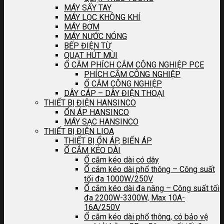
MÁY SẤY TAY
MÁY LỌC KHÔNG KHÍ
MÁY BƠM
MÁY NƯỚC NÓNG
BẾP ĐIỆN TỪ
QUẠT HÚT MÙI
Ổ CẮM PHÍCH CẮM CÔNG NGHIỆP PCE
PHÍCH CẮM CÔNG NGHIỆP
Ổ CẮM CÔNG NGHIỆP
DÂY CÁP – DÂY ĐIỆN THOẠI
THIẾT BỊ ĐIỆN HANSINCO
ỔN ÁP HANSINCO
MÁY SẠC HANSINCO
THIẾT BỊ ĐIỆN LIOA
THIẾT BỊ ỔN ÁP, BIẾN ÁP
Ổ CẮM KÉO DÀI
Ổ cắm kéo dài có dây
Ổ cắm kéo dài phổ thông – Công suất
tối đa 1000W/250V
Ổ cắm kéo dài đa năng – Công suất tối
đa 2200W-3300W, Max 10A-
16A/250V
Ổ cắm kéo dài phổ thông, có bảo vệ