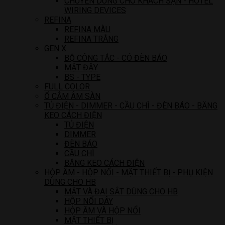
CHUYÊN DÙNG CHO KHÁCH SẠN - HOTEL
WIRING DEVICES
REFINA
REFINA MÀU
REFINA TRẮNG
GEN X
BỘ CÔNG TẮC - CÓ ĐÈN BÁO
MẶT ĐẬY
BS - TYPE
FULL COLOR
Ổ CẮM ÂM SÀN
TỦ ĐIỆN - DIMMER - CẦU CHÌ - ĐÈN BÁO - BĂNG
KEO CÁCH ĐIỆN
TỦ ĐIỆN
DIMMER
ĐÈN BÁO
CẦU CHÌ
BĂNG KEO CÁCH ĐIỆN
HỘP ÂM - HỘP NỐI - MẶT THIẾT BỊ - PHỤ KIỆN
DÙNG CHO HB
MẶT VÀ ĐAI SẮT DÙNG CHO HB
HỘP NỐI DÂY
HỘP ÂM VÀ HỘP NỔI
MẶT THIẾT BỊ