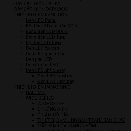
DÂY CÁP ĐIỆN CADIVI
DÂY CÁP ĐIỆN DAPHACO
THIẾT BỊ ĐIỆN RẠNG ĐÔNG
Đèn LED Panel
Bộ đèn LED âm trần M15
Bóng đèn LED BULB
Bóng đèn LED Tuýp
Bộ đèn LED Tuýp
Đèn LED ốp trần
Đèn LED gắn tường
Đèn pha LED
Đèn đường LED
Đèn LED nhà xưởng
Đèn LED Lowbay
Đèn LED High bay
THIẾT BỊ ĐIỆN PANASONIC
HALUMIE
WIDE SERIES
WIDE SERIES
CHUÔNG ĐIỆN
Ổ CẮM CÓ DÂY
THIẾT BỊ CẢM ỨNG GẮN TRẦN/ BÁO CHÁY
MẶT KIM LOẠI BẰNG NHÔM