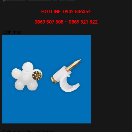
HOTLINE: 0902.636354
0869 507 508 – 0869 521 522
Đinh móc
Đinh móc Tiến Phát 5mm