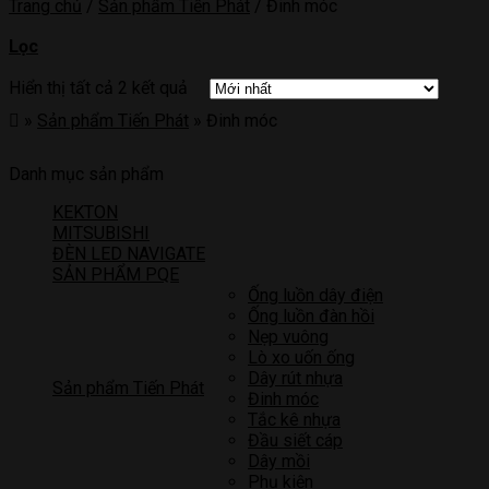
Trang chủ
/
Sản phẩm Tiến Phát
/
Đinh móc
Lọc
Hiển thị tất cả 2 kết quả
»
Sản phẩm Tiến Phát
»
Đinh móc
Danh mục sản phẩm
KEKTON
MITSUBISHI
ĐÈN LED NAVIGATE
SẢN PHẨM PQE
Ống luồn dây điện
Ống luồn đàn hồi
Nẹp vuông
Lò xo uốn ống
Dây rút nhựa
Sản phẩm Tiến Phát
Đinh móc
Tắc kê nhựa
Đầu siết cáp
Dây mồi
Phụ kiện