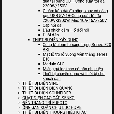
quá tải bằng CB – Công suất tối đa
2200W/250V
Ổ cắm kéo dài đa năng xoay có cổng
sạc USB 5V-1A-Công suất tối đa
2200W-3300W, Max 10A-16A/250V
Cáp nối dài
Đầu phích cắm – ổ đổi nối
Đuôi đèn
THIẾT BỊ ĐIÊN XÂY DỰNG
Công tắc bản to sang trọng Series E20
ART
Mặt lỗ trò lỗ vuông viền thẳng series
E18
Module CLC
Miếng gá loại nhỏ có sẵn phụ kiện
Thiết bị chuyên dụng và thiết bị cho
khách sạn
THIẾT BỊ ĐIỆN SINO
THIẾT BỊ ĐIỆN ĐIỆN QUANG
THIẾT BỊ ĐIỆN SCHNEIDER
QUẠT ĐIỆN CAO CẤP SENKO
ĐÈN TRANG TRÍ EUROTO
ỐNG GÂN XOẮN CHỊU LỰC HDPE
THIẾT BỊ ĐIỆN THƯƠNG HIỆU KHÁC