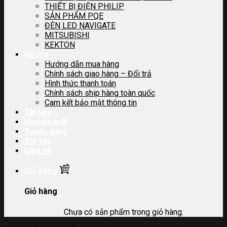
THIẾT BỊ ĐIỆN PHILIP
SẢN PHẨM PQE
ĐÈN LED NAVIGATE
MITSUBISHI
KEKTON
Hỗ trợ
Hướng dẫn mua hàng
Chính sách giao hàng – Đổi trả
Hình thức thanh toán
Chính sách ship hàng toàn quốc
Cam kết bảo mật thông tin
Tài liệu
Khuyến mãi
Tuyển dụng
Tin tức
Liên hệ
Giỏ hàng
Giỏ hàng
Chưa có sản phẩm trong giỏ hàng.