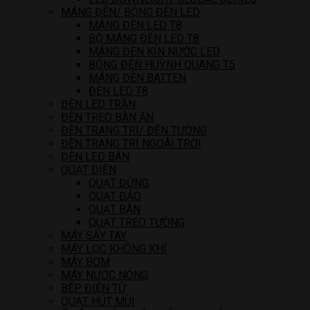
MÁNG ĐÈN/ BÓNG ĐÈN LED
MÁNG ĐÈN LED T8
BỘ MÁNG ĐÈN LED T8
MÁNG ĐÈN KÍN NƯỚC LED
BÓNG ĐÈN HUỲNH QUANG T5
MÁNG ĐÈN BATTEN
ĐÈN LED T8
ĐÈN LED TRẦN
ĐÈN TREO BÀN ĂN
ĐÈN TRANG TRÍ/ ĐÈN TƯỜNG
ĐÈN TRANG TRÍ NGOÀI TRỜI
ĐÈN LED BÀN
QUẠT ĐIỆN
QUẠT ĐỨNG
QUẠT ĐẢO
QUẠT BÀN
QUẠT TREO TƯỜNG
MÁY SẤY TAY
MÁY LỌC KHÔNG KHÍ
MÁY BƠM
MÁY NƯỚC NÓNG
BẾP ĐIỆN TỪ
QUẠT HÚT MÙI