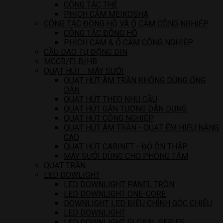
CÔNG TẮC THẺ
PHÍCH CẮM MEIKOSHA
CÔNG TẮC ĐỒNG HỒ VÀ Ổ CẮM CÔNG NGHIỆP
CÔNG TẮC ĐỒNG HỒ
PHÍCH CẮM & Ổ CẮM CÔNG NGHIỆP
CẦU DAO TỰ ĐỘNG DIN
MCCB/ELB/HB
QUẠT HÚT - MÁY SƯỞI
QUẠT HÚT ÂM TRẦN KHÔNG DÙNG ỐNG
DẪN
QUẠT HÚT THEO NHU CẦU
QUẠT HÚT GẮN TƯỜNG DÂN DỤNG
QUẠT HÚT CÔNG NGHIỆP
QUẠT HÚT ÂM TRẦN - QUẠT ÊM HIỆU NĂNG
CAO
QUẠT HÚT CABINET - ĐỘ ỒN THẤP
MÁY SƯỞI DÙNG CHO PHÒNG TẮM
QUẠT TRẦN
LED DOWLIGHT
LED DOWNLIGHT PANEL TRÒN
LED DOWNLIGHT ONE-CORE
DOWNLIGHT LED ĐIỀU CHỈNH GÓC CHIẾU
LED DOWNLIGHT
LED DOWNLIGHT GLOBAL SERIES