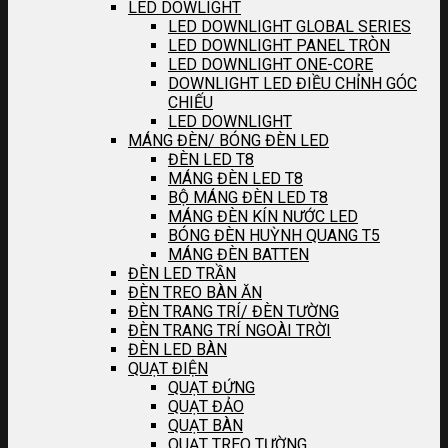
LED DOWLIGHT
LED DOWNLIGHT GLOBAL SERIES
LED DOWNLIGHT PANEL TRÒN
LED DOWNLIGHT ONE-CORE
DOWNLIGHT LED ĐIỀU CHỈNH GÓC
CHIẾU
LED DOWNLIGHT
MÁNG ĐÈN/ BÓNG ĐÈN LED
ĐÈN LED T8
MÁNG ĐÈN LED T8
BỘ MÁNG ĐÈN LED T8
MÁNG ĐÈN KÍN NƯỚC LED
BÓNG ĐÈN HUỲNH QUANG T5
MÁNG ĐÈN BATTEN
ĐÈN LED TRẦN
ĐÈN TREO BÀN ĂN
ĐÈN TRANG TRÍ/ ĐÈN TƯỜNG
ĐÈN TRANG TRÍ NGOÀI TRỜI
ĐÈN LED BÀN
QUẠT ĐIỆN
QUẠT ĐỨNG
QUẠT ĐẢO
QUẠT BÀN
QUẠT TREO TƯỜNG