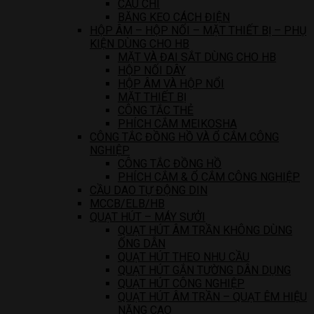
CẦU CHÌ
BĂNG KEO CÁCH ĐIỆN
HỘP ÂM – HỘP NỐI – MẶT THIẾT BỊ – PHỤ
KIỆN DÙNG CHO HB
MẶT VÀ ĐAI SẮT DÙNG CHO HB
HỘP NỐI DÂY
HỘP ÂM VÀ HỘP NỔI
MẶT THIẾT BỊ
CÔNG TẮC THẺ
PHÍCH CẮM MEIKOSHA
CÔNG TẮC ĐỒNG HỒ VÀ Ổ CẮM CÔNG
NGHIỆP
CÔNG TẮC ĐỒNG HỒ
PHÍCH CẮM & Ổ CẮM CÔNG NGHIỆP
CẦU DAO TỰ ĐỘNG DIN
MCCB/ELB/HB
QUẠT HÚT – MÁY SƯỞI
QUẠT HÚT ÂM TRẦN KHÔNG DÙNG
ỐNG DẪN
QUẠT HÚT THEO NHU CẦU
QUẠT HÚT GẮN TƯỜNG DÂN DỤNG
QUẠT HÚT CÔNG NGHIỆP
QUẠT HÚT ÂM TRẦN – QUẠT ÊM HIỆU
NĂNG CAO