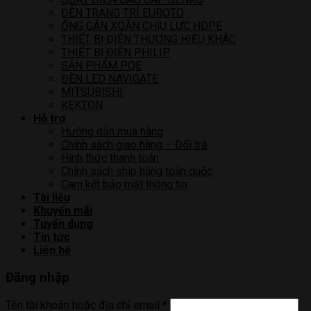
ĐÈN TRANG TRÍ EUROTO
ỐNG GÂN XOẮN CHỊU LỰC HDPE
THIẾT BỊ ĐIỆN THƯƠNG HIỆU KHÁC
THIẾT BỊ ĐIỆN PHILIP
SẢN PHẨM PQE
ĐÈN LED NAVIGATE
MITSUBISHI
KEKTON
Hỗ trợ
Hướng dẫn mua hàng
Chính sách giao hàng – Đổi trả
Hình thức thanh toán
Chính sách ship hàng toàn quốc
Cam kết bảo mật thông tin
Tài liệu
Khuyến mãi
Tuyển dụng
Tin tức
Liên hệ
Đăng nhập
Tên tài khoản hoặc địa chỉ email
*