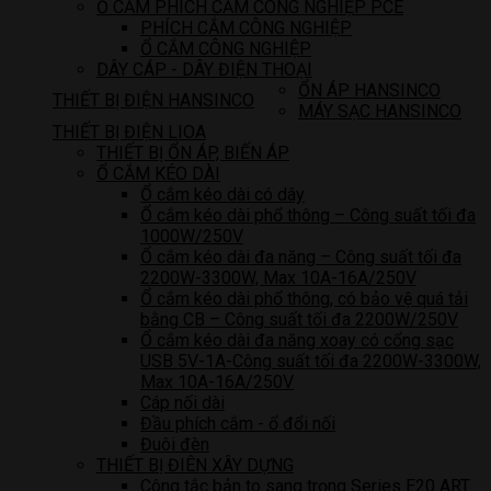
Ổ CẮM PHÍCH CẮM CÔNG NGHIỆP PCE
PHÍCH CẮM CÔNG NGHIỆP
Ổ CẮM CÔNG NGHIỆP
DÂY CÁP - DÂY ĐIỆN THOẠI
ỔN ÁP HANSINCO
THIẾT BỊ ĐIỆN HANSINCO
MÁY SẠC HANSINCO
THIẾT BỊ ĐIỆN LIOA
THIẾT BỊ ỔN ÁP, BIẾN ÁP
Ổ CẮM KÉO DÀI
Ổ cắm kéo dài có dây
Ổ cắm kéo dài phổ thông – Công suất tối đa
1000W/250V
Ổ cắm kéo dài đa năng – Công suất tối đa
2200W-3300W, Max 10A-16A/250V
Ổ cắm kéo dài phổ thông, có bảo vệ quá tải
bằng CB – Công suất tối đa 2200W/250V
Ổ cắm kéo dài đa năng xoay có cổng sạc
USB 5V-1A-Công suất tối đa 2200W-3300W,
Max 10A-16A/250V
Cáp nối dài
Đầu phích cắm - ổ đổi nối
Đuôi đèn
THIẾT BỊ ĐIÊN XÂY DỰNG
Công tắc bản to sang trọng Series E20 ART