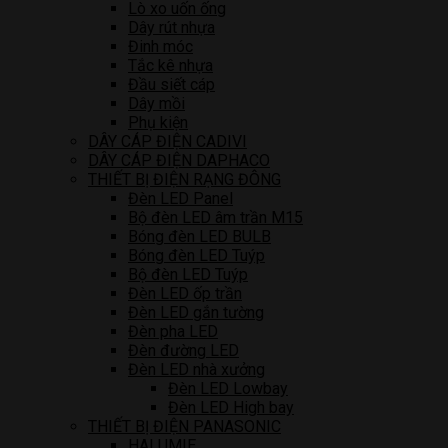
Lò xo uốn ống
Dây rút nhựa
Đinh móc
Tắc kê nhựa
Đầu siết cáp
Dây mồi
Phụ kiện
DÂY CÁP ĐIỆN CADIVI
DÂY CÁP ĐIỆN DAPHACO
THIẾT BỊ ĐIỆN RẠNG ĐÔNG
Đèn LED Panel
Bộ đèn LED âm trần M15
Bóng đèn LED BULB
Bóng đèn LED Tuýp
Bộ đèn LED Tuýp
Đèn LED ốp trần
Đèn LED gắn tường
Đèn pha LED
Đèn đường LED
Đèn LED nhà xưởng
Đèn LED Lowbay
Đèn LED High bay
THIẾT BỊ ĐIỆN PANASONIC
HALUMIE