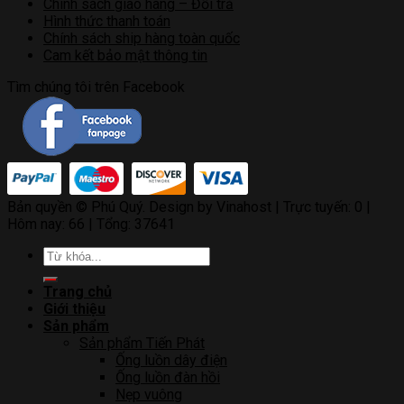
Chính sách giao hàng – Đổi trả
Hình thức thanh toán
Chính sách ship hàng toàn quốc
Cam kết bảo mật thông tin
Tìm chúng tôi trên Facebook
Bản quyền © Phú Quý. Design by Vinahost
| Trực tuyến: 0 |
Hôm nay: 66 | Tổng: 37641
Tìm
kiếm:
Trang chủ
Giới thiệu
Sản phẩm
Sản phẩm Tiến Phát
Ống luồn dây điện
Ống luồn đàn hồi
Nẹp vuông