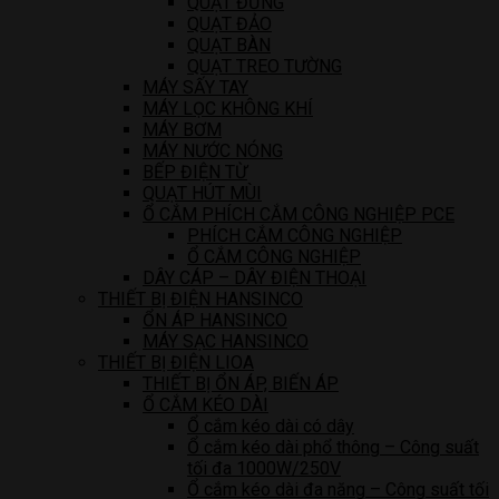
QUẠT ĐỨNG
QUẠT ĐẢO
QUẠT BÀN
QUẠT TREO TƯỜNG
MÁY SẤY TAY
MÁY LỌC KHÔNG KHÍ
MÁY BƠM
MÁY NƯỚC NÓNG
BẾP ĐIỆN TỪ
QUẠT HÚT MÙI
Ổ CẮM PHÍCH CẮM CÔNG NGHIỆP PCE
PHÍCH CẮM CÔNG NGHIỆP
Ổ CẮM CÔNG NGHIỆP
DÂY CÁP – DÂY ĐIỆN THOẠI
THIẾT BỊ ĐIỆN HANSINCO
ỔN ÁP HANSINCO
MÁY SẠC HANSINCO
THIẾT BỊ ĐIỆN LIOA
THIẾT BỊ ỔN ÁP, BIẾN ÁP
Ổ CẮM KÉO DÀI
Ổ cắm kéo dài có dây
Ổ cắm kéo dài phổ thông – Công suất
tối đa 1000W/250V
Ổ cắm kéo dài đa năng – Công suất tối