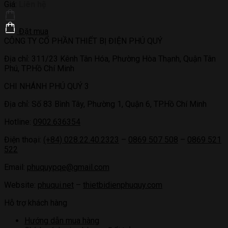
Giá:
Liên hệ
Đặt mua
CÔNG TY CỔ PHẦN THIẾT BỊ ĐIỆN PHÚ QUÝ
Địa chỉ: 311/23 Kênh Tân Hóa, Phường Hòa Thạnh, Quận Tân
Phú, TP.Hồ Chí Minh
CHI NHÁNH PHÚ QUÝ 3
Địa chỉ: Số 83 Bình Tây, Phường 1, Quận 6, TP.Hồ Chí Minh
Hotline:
0902.636354
Điện thoại:
(+84) 028.22.40.2323
–
0869 507 508
–
0869 521
522
Email:
phuquypqe@gmail.com
Website:
phuqui.net
–
thietbidienphuquy.com
Hỗ trợ khách hàng
Hướng dẫn mua hàng