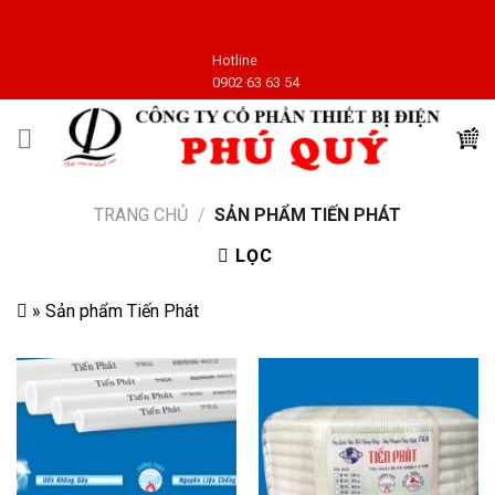
Skip
to
Hotline
content
0902 63 63 54
TRANG CHỦ
/
SẢN PHẨM TIẾN PHÁT
LỌC
»
Sản phẩm Tiến Phát