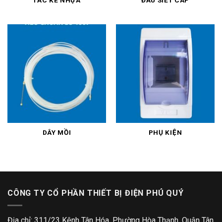
TẮC KÊ NHỰA
ĐẦU SIẾT CÁP
DÂY MỒI
PHỤ KIỆN
CÔNG TY CỔ PHẦN THIẾT BỊ ĐIỆN PHÚ QUÝ
Địa chỉ: 311/23 Kênh Tân Hóa, Phường Hòa Thạnh, Quận Tân