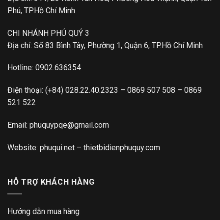
Phú, TP.Hồ Chí Minh
CHI NHÁNH PHÚ QUÝ 3
Địa chỉ: Số 83 Bình Tây, Phường 1, Quận 6, TP.Hồ Chí Minh
Hotline:
0902.636354
Điện thoại:
(+84) 028.22.40.2323
–
0869 507 508
–
0869
521 522
Email:
phuquypqe@gmail.com
Website:
phuqui.net
–
thietbidienphuquy.com
HỖ TRỢ KHÁCH HÀNG
Hướng dẫn mua hàng