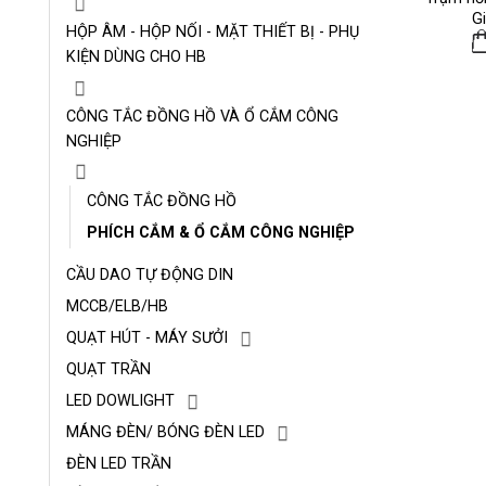
G
HỘP ÂM - HỘP NỐI - MẶT THIẾT BỊ - PHỤ
KIỆN DÙNG CHO HB
CÔNG TẮC ĐỒNG HỒ VÀ Ổ CẮM CÔNG
NGHIỆP
CÔNG TẮC ĐỒNG HỒ
PHÍCH CẮM & Ổ CẮM CÔNG NGHIỆP
CẦU DAO TỰ ĐỘNG DIN
MCCB/ELB/HB
QUẠT HÚT - MÁY SƯỞI
QUẠT TRẦN
LED DOWLIGHT
MÁNG ĐÈN/ BÓNG ĐÈN LED
ĐÈN LED TRẦN