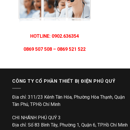
HOTLINE: 0902.636354
0869 507 508 – 0869 521 522
CÔNG TY CỔ PHẦN THIẾT BỊ ĐIỆN PHÚ QUÝ
Địa chỉ: 311/23 Kênh Tân Hóa, Phường Hòa Thạnh, Quận
Tân Phú, TP.Hồ Chí Minh
CHI NHÁNH PHÚ QUÝ 3
Địa chỉ: Số 83 Bình Tây, Phường 1, Quận 6, TP.Hồ Chí Minh