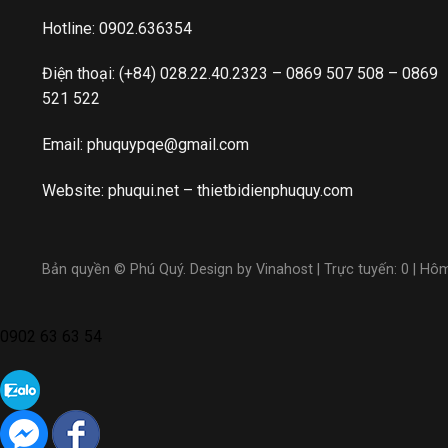
Hotline:
0902.636354
Điện thoại:
(+84) 028.22.40.2323
–
0869 507 508
–
0869
521 522
Email:
phuquypqe@gmail.com
Website:
phuqui.net
–
thietbidienphuquy.com
Bản quyền © Phú Quý. Design by Vinahost
| Trực tuyến: 0 | Hô
0902 63 63 54