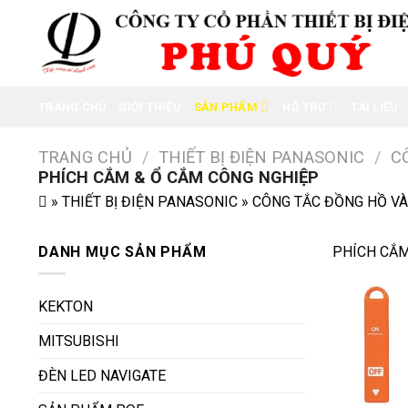
Skip
to
content
TRANG CHỦ
GIỚI THIỆU
SẢN PHẨM
HỖ TRỢ
TÀI LIỆU
TRANG CHỦ
/
THIẾT BỊ ĐIỆN PANASONIC
/
C
PHÍCH CẮM & Ổ CẮM CÔNG NGHIỆP
»
THIẾT BỊ ĐIỆN PANASONIC
»
CÔNG TẮC ĐỒNG HỒ VÀ
DANH MỤC SẢN PHẨM
PHÍCH CẮM
KEKTON
MITSUBISHI
ĐÈN LED NAVIGATE