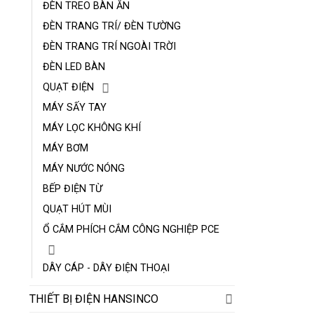
ĐÈN TREO BÀN ĂN
ĐÈN TRANG TRÍ/ ĐÈN TƯỜNG
ĐÈN TRANG TRÍ NGOÀI TRỜI
ĐÈN LED BÀN
QUẠT ĐIỆN
MÁY SẤY TAY
MÁY LỌC KHÔNG KHÍ
MÁY BƠM
MÁY NƯỚC NÓNG
BẾP ĐIỆN TỪ
QUẠT HÚT MÙI
Ổ CẮM PHÍCH CẮM CÔNG NGHIỆP PCE
DÂY CÁP - DÂY ĐIỆN THOẠI
THIẾT BỊ ĐIỆN HANSINCO