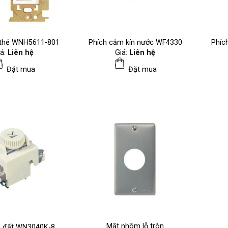
 thẻ WNH5611-801
Phích cắm kín nước WF4330
Phíc
iá:
Liên hệ
Giá:
Liên hệ
Đặt mua
Đặt mua
Mặt nhôm lỗ tròn
i đất WN3040K-8