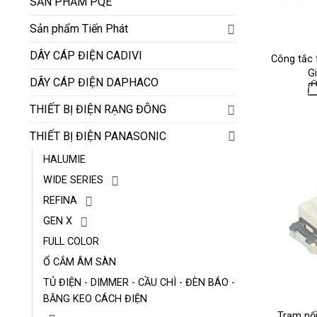
SẢN PHẨM PQE
Sản phẩm Tiến Phát
DÂY CÁP ĐIỆN CADIVI
Công tắc
G
DÂY CÁP ĐIỆN DAPHACO
THIẾT BỊ ĐIỆN RẠNG ĐÔNG
THIẾT BỊ ĐIỆN PANASONIC
HALUMIE
WIDE SERIES
REFINA
GEN X
FULL COLOR
Ổ CẮM ÂM SÀN
TỦ ĐIỆN - DIMMER - CẦU CHÌ - ĐÈN BÁO -
BĂNG KEO CÁCH ĐIỆN
Trạm nố