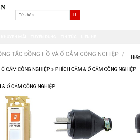
Tìm
kiếm:
KHUYẾN MÃI
TUYỂN DỤNG
TIN TỨC
LIÊN HỆ
ÔNG TẮC ĐỒNG HỒ VÀ Ổ CẮM CÔNG NGHIỆP
/
Hiển
 Ổ CẮM CÔNG NGHIỆP
»
PHÍCH CẮM & Ổ CẮM CÔNG NGHIỆP
 & Ổ CẮM CÔNG NGHIỆP