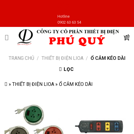
Skip
to
Hotline
content
0902 63 63 54
TRANG CHỦ
/
THIẾT BỊ ĐIỆN LIOA
/
Ổ CẮM KÉO DÀI
LỌC
»
THIẾT BỊ ĐIỆN LIOA
»
Ổ CẮM KÉO DÀI