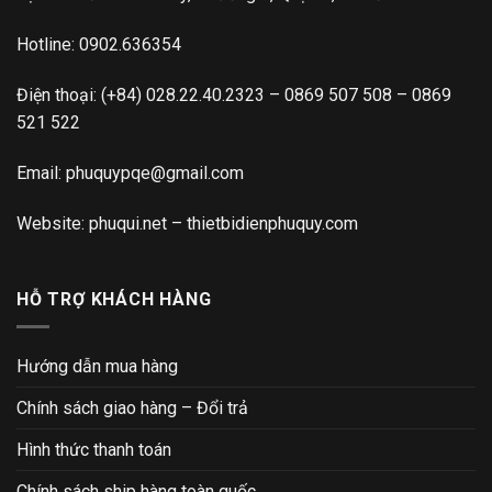
Hotline:
0902.636354
Điện thoại:
(+84) 028.22.40.2323
–
0869 507 508
–
0869
521 522
Email:
phuquypqe@gmail.com
Website:
phuqui.net
–
thietbidienphuquy.com
HỖ TRỢ KHÁCH HÀNG
Hướng dẫn mua hàng
Chính sách giao hàng – Đổi trả
Hình thức thanh toán
Chính sách ship hàng toàn quốc