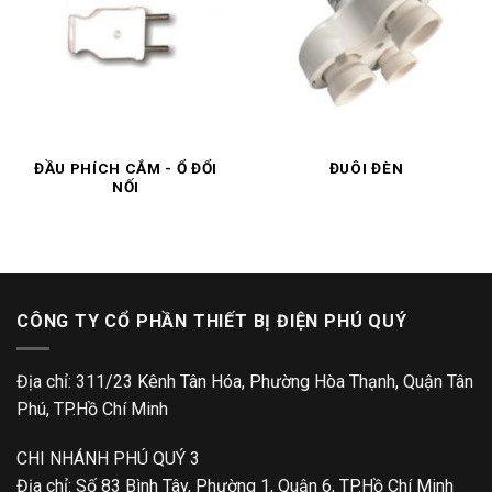
ĐẦU PHÍCH CẮM - Ổ ĐỔI
ĐUÔI ĐÈN
NỐI
CÔNG TY CỔ PHẦN THIẾT BỊ ĐIỆN PHÚ QUÝ
Địa chỉ: 311/23 Kênh Tân Hóa, Phường Hòa Thạnh, Quận Tân
Phú, TP.Hồ Chí Minh
CHI NHÁNH PHÚ QUÝ 3
Địa chỉ: Số 83 Bình Tây, Phường 1, Quận 6, TP.Hồ Chí Minh