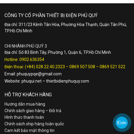
CÔNG TY CỔ PHẦN THIẾT BỊ ĐIỆN PHÚ QUÝ
Địa chỉ: 311/23 Kênh Tân Hóa, Phường Hòa Thạnh, Quận Tân Phú,
TP.Hồ Chí Minh
CHI NHÁNH PHÚ QUÝ 3
Địa chỉ: Số 83 Bình Tây, Phường 1, Quận 6, TP.Hồ Chí Minh
Hotline:
0902.636354
Điện thoại:
(+84) 028.22.40.2323
–
0869 507 508
–
0869 521 522
Email:
phuquypqe@gmail.com
Website:
phuqui.net
–
thietbidienphuquy.com
HỖ TRỢ KHÁCH HÀNG
Hướng dẫn mua hàng
Chính sách giao hàng – Đổi trả
Hình thức thanh toán
Chính sách ship hàng toàn quốc
Cam kết bảo mật thông tin