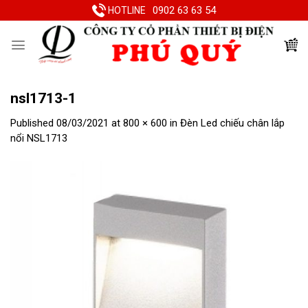
Skip
0902 63 63 54
HOTLINE
to
content
nsl1713-1
Published
08/03/2021
at
800 × 600
in
Đèn Led chiếu chân lắp
nổi NSL1713