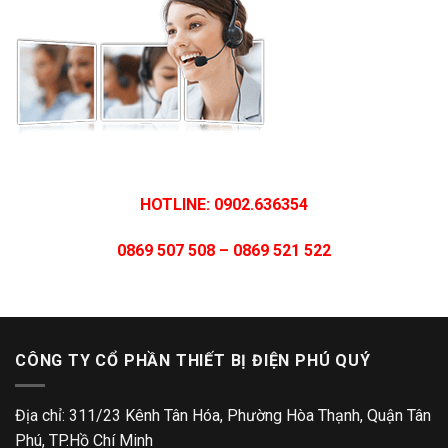
HOTLINE: 0902.636354
0869 507 508 – 0869 521 522
CÔNG TY CỔ PHẦN THIẾT BỊ ĐIỆN PHÚ QUÝ
Địa chỉ: 311/23 Kênh Tân Hóa, Phường Hòa Thạnh, Quận Tân
Phú, TP.Hồ Chí Minh