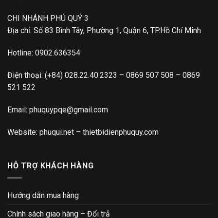
CHI NHÁNH PHÚ QUÝ 3
Địa chỉ: Số 83 Bình Tây, Phường 1, Quận 6, TP.Hồ Chí Minh
Hotline:
0902.636354
Điện thoại:
(+84) 028.22.40.2323
–
0869 507 508
–
0869
521 522
Email:
phuquypqe@gmail.com
Website:
phuqui.net
–
thietbidienphuquy.com
HỖ TRỢ KHÁCH HÀNG
Hướng dẫn mua hàng
Chính sách giao hàng – Đổi trả