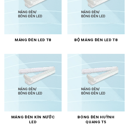
MÁNG ĐÈN LED T8
BỘ MÁNG ĐÈN LED T8
MÁNG ĐÈN KÍN NƯỚC
BÓNG ĐÈN HUỲNH
LED
QUANG T5