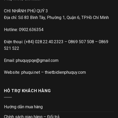
CHI NHÁNH PHÚ QUÝ 3
Địa chỉ: Số 83 Bình Tây, Phường 1, Quận 6, TP.Hồ Chí Minh
Hotline:
0902.636354
Điện thoại:
(+84) 028.22.40.2323
–
0869 507 508
–
0869
521 522
Email:
phuquypqe@gmail.com
Website:
phuqui.net
–
thietbidienphuquy.com
HỖ TRỢ KHÁCH HÀNG
Hướng dẫn mua hàng
Chính sách giao hàng – Đổi trả