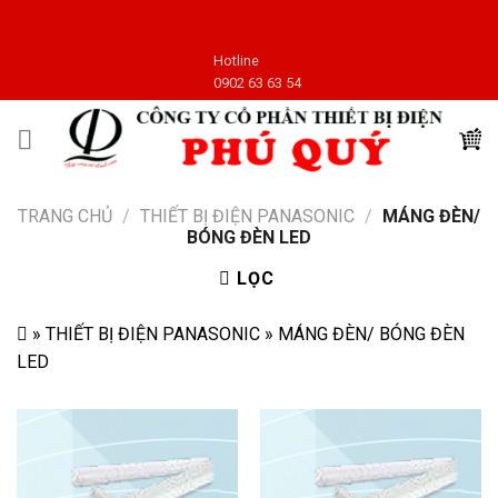
Skip
to
Hotline
content
0902 63 63 54
TRANG CHỦ
/
THIẾT BỊ ĐIỆN PANASONIC
/
MÁNG ĐÈN/
BÓNG ĐÈN LED
LỌC
»
THIẾT BỊ ĐIỆN PANASONIC
»
MÁNG ĐÈN/ BÓNG ĐÈN
LED