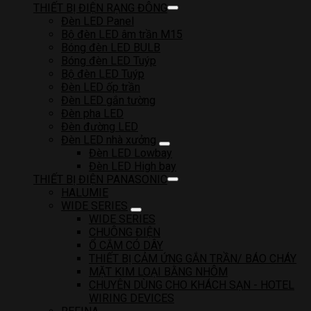
THIẾT BỊ ĐIỆN RẠNG ĐÔNG
Đèn LED Panel
Bộ đèn LED âm trần M15
Bóng đèn LED BULB
Bóng đèn LED Tuýp
Bộ đèn LED Tuýp
Đèn LED ốp trần
Đèn LED gắn tường
Đèn pha LED
Đèn đường LED
Đèn LED nhà xưởng
Đèn LED Lowbay
Đèn LED High bay
THIẾT BỊ ĐIỆN PANASONIC
HALUMIE
WIDE SERIES
WIDE SERIES
CHUÔNG ĐIỆN
Ổ CẮM CÓ DÂY
THIẾT BỊ CẢM ỨNG GẮN TRẦN/ BÁO CHÁY
MẶT KIM LOẠI BẰNG NHÔM
CHUYÊN DÙNG CHO KHÁCH SẠN - HOTEL
WIRING DEVICES