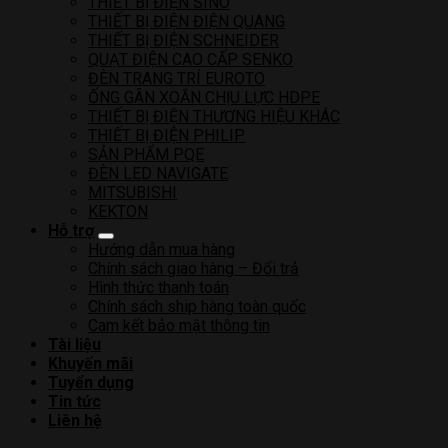
THIẾT BỊ ĐIỆN SINO
THIẾT BỊ ĐIỆN ĐIỆN QUANG
THIẾT BỊ ĐIỆN SCHNEIDER
QUẠT ĐIỆN CAO CẤP SENKO
ĐÈN TRANG TRÍ EUROTO
ỐNG GÂN XOẮN CHỊU LỰC HDPE
THIẾT BỊ ĐIỆN THƯƠNG HIỆU KHÁC
THIẾT BỊ ĐIỆN PHILIP
SẢN PHẨM PQE
ĐÈN LED NAVIGATE
MITSUBISHI
KEKTON
Hỗ trợ
Hướng dẫn mua hàng
Chính sách giao hàng – Đổi trả
Hình thức thanh toán
Chính sách ship hàng toàn quốc
Cam kết bảo mật thông tin
Tài liệu
Khuyến mãi
Tuyển dụng
Tin tức
Liên hệ