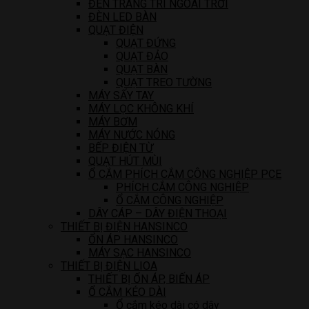
ĐÈN TRANG TRÍ NGOÀI TRỜI
ĐÈN LED BÀN
QUẠT ĐIỆN
QUẠT ĐỨNG
QUẠT ĐẢO
QUẠT BÀN
QUẠT TREO TƯỜNG
MÁY SẤY TAY
MÁY LỌC KHÔNG KHÍ
MÁY BƠM
MÁY NƯỚC NÓNG
BẾP ĐIỆN TỪ
QUẠT HÚT MÙI
Ổ CẮM PHÍCH CẮM CÔNG NGHIỆP PCE
PHÍCH CẮM CÔNG NGHIỆP
Ổ CẮM CÔNG NGHIỆP
DÂY CÁP – DÂY ĐIỆN THOẠI
THIẾT BỊ ĐIỆN HANSINCO
ỔN ÁP HANSINCO
MÁY SẠC HANSINCO
THIẾT BỊ ĐIỆN LIOA
THIẾT BỊ ỔN ÁP, BIẾN ÁP
Ổ CẮM KÉO DÀI
Ổ cắm kéo dài có dây