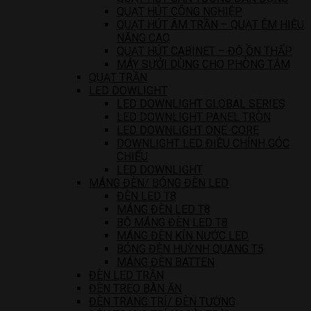
QUẠT HÚT CÔNG NGHIỆP
QUẠT HÚT ÂM TRẦN – QUẠT ÊM HIỆU
NĂNG CAO
QUẠT HÚT CABINET – ĐỘ ỒN THẤP
MÁY SƯỞI DÙNG CHO PHÒNG TẮM
QUẠT TRẦN
LED DOWLIGHT
LED DOWNLIGHT GLOBAL SERIES
LED DOWNLIGHT PANEL TRÒN
LED DOWNLIGHT ONE-CORE
DOWNLIGHT LED ĐIỀU CHỈNH GÓC
CHIẾU
LED DOWNLIGHT
MÁNG ĐÈN/ BÓNG ĐÈN LED
ĐÈN LED T8
MÁNG ĐÈN LED T8
BỘ MÁNG ĐÈN LED T8
MÁNG ĐÈN KÍN NƯỚC LED
BÓNG ĐÈN HUỲNH QUANG T5
MÁNG ĐÈN BATTEN
ĐÈN LED TRẦN
ĐÈN TREO BÀN ĂN
ĐÈN TRANG TRÍ/ ĐÈN TƯỜNG