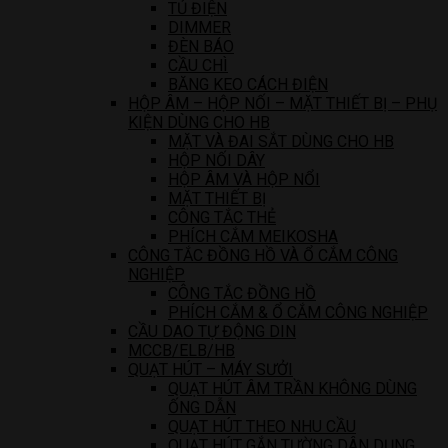
TỦ ĐIỆN
DIMMER
ĐÈN BÁO
CẦU CHÌ
BĂNG KEO CÁCH ĐIỆN
HỘP ÂM – HỘP NỐI – MẶT THIẾT BỊ – PHỤ
KIỆN DÙNG CHO HB
MẶT VÀ ĐAI SẮT DÙNG CHO HB
HỘP NỐI DÂY
HỘP ÂM VÀ HỘP NỔI
MẶT THIẾT BỊ
CÔNG TẮC THẺ
PHÍCH CẮM MEIKOSHA
CÔNG TẮC ĐỒNG HỒ VÀ Ổ CẮM CÔNG
NGHIỆP
CÔNG TẮC ĐỒNG HỒ
PHÍCH CẮM & Ổ CẮM CÔNG NGHIỆP
CẦU DAO TỰ ĐỘNG DIN
MCCB/ELB/HB
QUẠT HÚT – MÁY SƯỞI
QUẠT HÚT ÂM TRẦN KHÔNG DÙNG
ỐNG DẪN
QUẠT HÚT THEO NHU CẦU
QUẠT HÚT GẮN TƯỜNG DÂN DỤNG