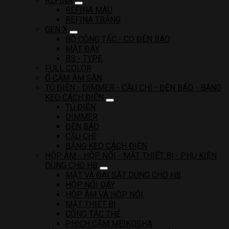
REFINA
REFINA MÀU
REFINA TRẮNG
GEN X
BỘ CÔNG TẮC - CÓ ĐÈN BÁO
MẶT ĐẬY
BS - TYPE
FULL COLOR
Ổ CẮM ÂM SÀN
TỦ ĐIỆN - DIMMER - CẦU CHÌ - ĐÈN BÁO - BĂNG
KEO CÁCH ĐIỆN
TỦ ĐIỆN
DIMMER
ĐÈN BÁO
CẦU CHÌ
BĂNG KEO CÁCH ĐIỆN
HỘP ÂM - HỘP NỐI - MẶT THIẾT BỊ - PHỤ KIỆN
DÙNG CHO HB
MẶT VÀ ĐAI SẮT DÙNG CHO HB
HỘP NỐI DÂY
HỘP ÂM VÀ HỘP NỔI
MẶT THIẾT BỊ
CÔNG TẮC THẺ
PHÍCH CẮM MEIKOSHA