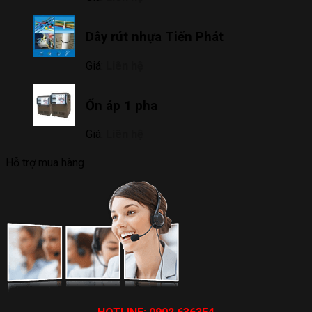
Dây rút nhựa Tiến Phát
Giá:
Liên hệ
Ổn áp 1 pha
Giá:
Liên hệ
Hỗ trợ mua hàng