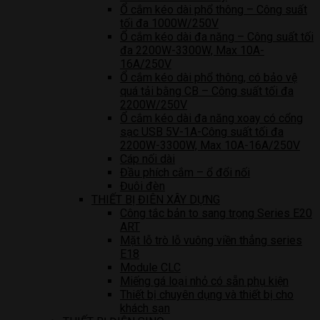
Ổ cắm kéo dài phổ thông – Công suất
tối đa 1000W/250V
Ổ cắm kéo dài đa năng – Công suất tối
đa 2200W-3300W, Max 10A-
16A/250V
Ổ cắm kéo dài phổ thông, có bảo vệ
quá tải bằng CB – Công suất tối đa
2200W/250V
Ổ cắm kéo dài đa năng xoay có cổng
sạc USB 5V-1A-Công suất tối đa
2200W-3300W, Max 10A-16A/250V
Cáp nối dài
Đầu phích cắm – ổ đổi nối
Đuôi đèn
THIẾT BỊ ĐIÊN XÂY DỰNG
Công tắc bản to sang trọng Series E20
ART
Mặt lỗ trò lỗ vuông viền thẳng series
E18
Module CLC
Miếng gá loại nhỏ có sẵn phụ kiện
Thiết bị chuyên dụng và thiết bị cho
khách sạn