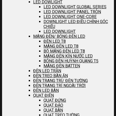
LED DOWLIGHT
LED DOWNLIGHT GLOBAL SERIES
LED DOWNLIGHT PANEL TRÒN
LED DOWNLIGHT ONE-CORE
DOWNLIGHT LED ĐIỀU CHỈNH GÓC
CHIẾU
LED DOWNLIGHT
MÁNG ĐÈN/ BÓNG ĐÈN LED
ĐÈN LED T8
MÁNG ĐÈN LED T8
BỘ MÁNG ĐÈN LED T8
MÁNG ĐÈN KÍN NƯỚC LED
BÓNG ĐÈN HUỲNH QUANG T5
MÁNG ĐÈN BATTEN
ĐÈN LED TRẦN
ĐÈN TREO BÀN ĂN
ĐÈN TRANG TRÍ/ ĐÈN TƯỜNG
ĐÈN TRANG TRÍ NGOÀI TRỜI
ĐÈN LED BÀN
QUẠT ĐIỆN
QUẠT ĐỨNG
QUẠT ĐẢO
QUẠT BÀN
QUẠT TREO TƯỜNG