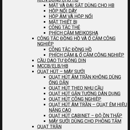
MẶT VÀ ĐAI SẮT DÙNG CHO HB
HỘP NỐI DÂY
HỘP ÂM VÀ HỘP NỔI
MẶT THIẾT BỊ
CÔNG TẮC THẺ
PHÍCH CẮM MEIKOSHA
CÔNG TẮC ĐỒNG HỒ VÀ Ổ CẮM CÔNG
NGHIỆP
CÔNG TẮC ĐỒNG HỒ
PHÍCH CẮM & Ổ CẮM CÔNG NGHIỆP
CẦU DAO TỰ ĐỘNG DIN
MCCB/ELB/HB
QUẠT HÚT – MÁY SƯỞI
QUẠT HÚT ÂM TRẦN KHÔNG DÙNG
ỐNG DẪN
QUẠT HÚT THEO NHU CẦU
QUẠT HÚT GẮN TƯỜNG DÂN DỤNG
QUẠT HÚT CÔNG NGHIỆP
QUẠT HÚT ÂM TRẦN – QUẠT ÊM HIỆU
NĂNG CAO
QUẠT HÚT CABINET – ĐỘ ỒN THẤP
MÁY SƯỞI DÙNG CHO PHÒNG TẮM
QUẠT TRẦN