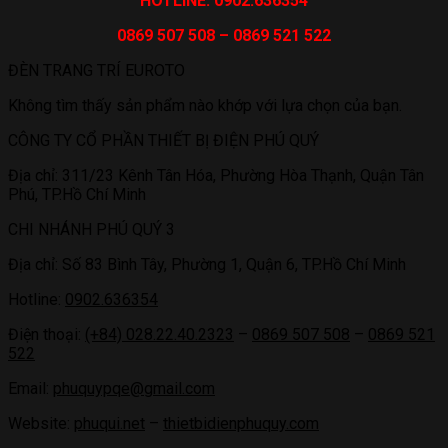
HOTLINE: 0902.636354
0869 507 508 – 0869 521 522
ĐÈN TRANG TRÍ EUROTO
Không tìm thấy sản phẩm nào khớp với lựa chọn của bạn.
CÔNG TY CỔ PHẦN THIẾT BỊ ĐIỆN PHÚ QUÝ
Địa chỉ: 311/23 Kênh Tân Hóa, Phường Hòa Thạnh, Quận Tân
Phú, TP.Hồ Chí Minh
CHI NHÁNH PHÚ QUÝ 3
Địa chỉ: Số 83 Bình Tây, Phường 1, Quận 6, TP.Hồ Chí Minh
Hotline:
0902.636354
Điện thoại:
(+84) 028.22.40.2323
–
0869 507 508
–
0869 521
522
Email:
phuquypqe@gmail.com
Website:
phuqui.net
–
thietbidienphuquy.com