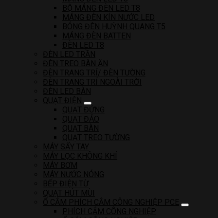
BỘ MÁNG ĐÈN LED T8
MÁNG ĐÈN KÍN NƯỚC LED
BÓNG ĐÈN HUỲNH QUANG T5
MÁNG ĐÈN BATTEN
ĐÈN LED T8
ĐÈN LED TRẦN
ĐÈN TREO BÀN ĂN
ĐÈN TRANG TRÍ/ ĐÈN TƯỜNG
ĐÈN TRANG TRÍ NGOÀI TRỜI
ĐÈN LED BÀN
QUẠT ĐIỆN
QUẠT ĐỨNG
QUẠT ĐẢO
QUẠT BÀN
QUẠT TREO TƯỜNG
MÁY SẤY TAY
MÁY LỌC KHÔNG KHÍ
MÁY BƠM
MÁY NƯỚC NÓNG
BẾP ĐIỆN TỪ
QUẠT HÚT MÙI
Ổ CẮM PHÍCH CẮM CÔNG NGHIỆP PCE
PHÍCH CẮM CÔNG NGHIỆP