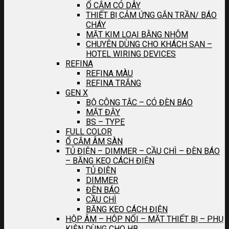
Ổ CẮM CÓ DÂY
THIẾT BỊ CẢM ỨNG GẮN TRẦN/ BÁO
CHÁY
MẶT KIM LOẠI BẰNG NHÔM
CHUYÊN DÙNG CHO KHÁCH SẠN –
HOTEL WIRING DEVICES
REFINA
REFINA MÀU
REFINA TRẮNG
GEN X
BỘ CÔNG TẮC – CÓ ĐÈN BÁO
MẶT ĐẬY
BS – TYPE
FULL COLOR
Ổ CẮM ÂM SÀN
TỦ ĐIỆN – DIMMER – CẦU CHÌ – ĐÈN BÁO
– BĂNG KEO CÁCH ĐIỆN
TỦ ĐIỆN
DIMMER
ĐÈN BÁO
CẦU CHÌ
BĂNG KEO CÁCH ĐIỆN
HỘP ÂM – HỘP NỐI – MẶT THIẾT BỊ – PHỤ
KIỆN DÙNG CHO HB