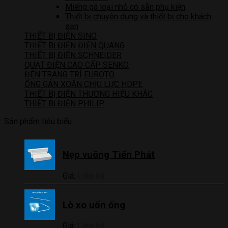
Miếng gá loại nhỏ có sẵn phụ kiện
Thiết bị chuyên dụng và thiết bị cho khách
sạn
THIẾT BỊ ĐIỆN SINO
THIẾT BỊ ĐIỆN ĐIỆN QUANG
THIẾT BỊ ĐIỆN SCHNEIDER
QUẠT ĐIỆN CAO CẤP SENKO
ĐÈN TRANG TRÍ EUROTO
ỐNG GÂN XOẮN CHỊU LỰC HDPE
THIẾT BỊ ĐIỆN THƯƠNG HIỆU KHÁC
THIẾT BỊ ĐIỆN PHILIP
Sản phẩm tiêu biểu
Nẹp vuông Tiến Phát
Giá:
Liên hệ
Lò xo uốn ống
Giá:
Liên hệ