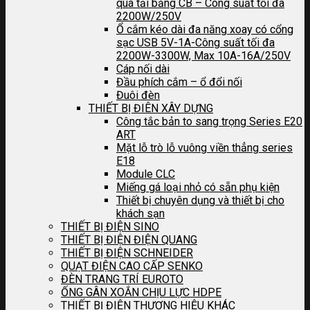
quá tải bằng CB – Công suất tối đa
2200W/250V
Ổ cắm kéo dài đa năng xoay có cổng
sạc USB 5V-1A-Công suất tối đa
2200W-3300W, Max 10A-16A/250V
Cáp nối dài
Đầu phích cắm – ổ đổi nối
Đuôi đèn
THIẾT BỊ ĐIÊN XÂY DỰNG
Công tắc bản to sang trọng Series E20
ART
Mặt lỗ trò lỗ vuông viền thẳng series
E18
Module CLC
Miếng gá loại nhỏ có sẵn phụ kiện
Thiết bị chuyên dụng và thiết bị cho
khách sạn
THIẾT BỊ ĐIỆN SINO
THIẾT BỊ ĐIỆN ĐIỆN QUANG
THIẾT BỊ ĐIỆN SCHNEIDER
QUẠT ĐIỆN CAO CẤP SENKO
ĐÈN TRANG TRÍ EUROTO
ỐNG GÂN XOẮN CHỊU LỰC HDPE
THIẾT BỊ ĐIỆN THƯƠNG HIỆU KHÁC