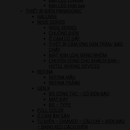
Đèn LED Lowbay
Đèn LED High bay
THIẾT BỊ ĐIỆN PANASONIC
HALUMIE
WIDE SERIES
WIDE SERIES
CHUÔNG ĐIỆN
Ổ CẮM CÓ DÂY
THIẾT BỊ CẢM ỨNG GẮN TRẦN/ BÁO
CHÁY
MẶT KIM LOẠI BẰNG NHÔM
CHUYÊN DÙNG CHO KHÁCH SẠN –
HOTEL WIRING DEVICES
REFINA
REFINA MÀU
REFINA TRẮNG
GEN X
BỘ CÔNG TẮC – CÓ ĐÈN BÁO
MẶT ĐẬY
BS – TYPE
FULL COLOR
Ổ CẮM ÂM SÀN
TỦ ĐIỆN – DIMMER – CẦU CHÌ – ĐÈN BÁO
– BĂNG KEO CÁCH ĐIỆN