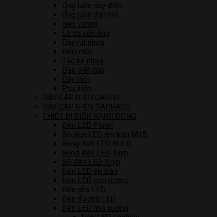
Ống luồn dây điện
Ống luồn đàn hồi
Nẹp vuông
Lò xo uốn ống
Dây rút nhựa
Đinh móc
Tắc kê nhựa
Đầu siết cáp
Dây mồi
Phụ kiện
DÂY CÁP ĐIỆN CADIVI
DÂY CÁP ĐIỆN DAPHACO
THIẾT BỊ ĐIỆN RẠNG ĐÔNG
Đèn LED Panel
Bộ đèn LED âm trần M15
Bóng đèn LED BULB
Bóng đèn LED Tuýp
Bộ đèn LED Tuýp
Đèn LED ốp trần
Đèn LED gắn tường
Đèn pha LED
Đèn đường LED
Đèn LED nhà xưởng