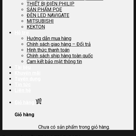
THIẾT BỊ ĐIỆN PHILIP
SẢN PHẨM PQE
ĐÈN LED NAVIGATE
MITSUBISHI
KEKTON
Hỗ trợ
Hướng dẫn mua hàng
Chính sách giao hàng – Đổi trả
Hình thức thanh toán
Chính sách ship hàng toàn quốc
Cam kết bảo mật thông tin
Tài liệu
Khuyến mãi
Tuyển dụng
Tin tức
Liên hệ
Giỏ hàng
Giỏ hàng
Chưa có sản phẩm trong giỏ hàng.