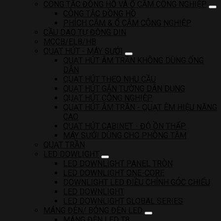
CÔNG TẮC ĐỒNG HỒ VÀ Ổ CẮM CÔNG NGHIỆP
CÔNG TẮC ĐỒNG HỒ
PHÍCH CẮM & Ổ CẮM CÔNG NGHIỆP
CẦU DAO TỰ ĐỘNG DIN
MCCB/ELB/HB
QUẠT HÚT - MÁY SƯỞI
QUẠT HÚT ÂM TRẦN KHÔNG DÙNG ỐNG
DẪN
QUẠT HÚT THEO NHU CẦU
QUẠT HÚT GẮN TƯỜNG DÂN DỤNG
QUẠT HÚT CÔNG NGHIỆP
QUẠT HÚT ÂM TRẦN - QUẠT ÊM HIỆU NĂNG
CAO
QUẠT HÚT CABINET - ĐỘ ỒN THẤP
MÁY SƯỞI DÙNG CHO PHÒNG TẮM
QUẠT TRẦN
LED DOWLIGHT
LED DOWNLIGHT PANEL TRÒN
LED DOWNLIGHT ONE-CORE
DOWNLIGHT LED ĐIỀU CHỈNH GÓC CHIẾU
LED DOWNLIGHT
LED DOWNLIGHT GLOBAL SERIES
MÁNG ĐÈN/ BÓNG ĐÈN LED
MÁNG ĐÈN LED T8