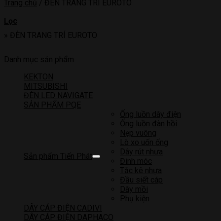
Trang chủ
/
ĐÈN TRANG TRÍ EUROTO
Lọc
»
ĐÈN TRANG TRÍ EUROTO
Danh mục sản phẩm
KEKTON
MITSUBISHI
ĐÈN LED NAVIGATE
SẢN PHẨM PQE
Ống luồn dây điện
Ống luồn đàn hồi
Nẹp vuông
Lò xo uốn ống
Dây rút nhựa
Sản phẩm Tiến Phát
Đinh móc
Tắc kê nhựa
Đầu siết cáp
Dây mồi
Phụ kiện
DÂY CÁP ĐIỆN CADIVI
DÂY CÁP ĐIỆN DAPHACO