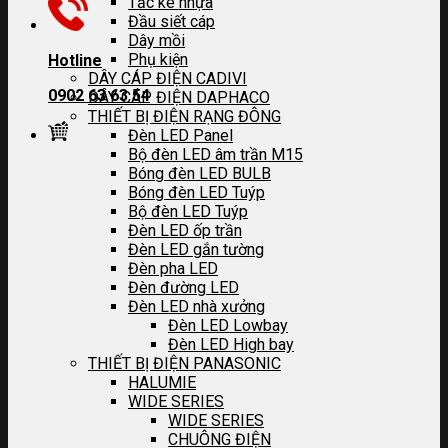
Tắc kê nhựa
Đầu siết cáp
Dây mồi
Phụ kiện
Hotline
DÂY CÁP ĐIỆN CADIVI
0902 63 63 54
DÂY CÁP ĐIỆN DAPHACO
THIẾT BỊ ĐIỆN RẠNG ĐÔNG
Đèn LED Panel
Bộ đèn LED âm trần M15
Bóng đèn LED BULB
Bóng đèn LED Tuýp
Bộ đèn LED Tuýp
Đèn LED ốp trần
Đèn LED gắn tường
Đèn pha LED
Đèn đường LED
Đèn LED nhà xưởng
Đèn LED Lowbay
Đèn LED High bay
THIẾT BỊ ĐIỆN PANASONIC
HALUMIE
WIDE SERIES
WIDE SERIES
CHUÔNG ĐIỆN