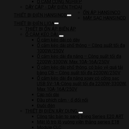
Ổ CẮM CÔNG NGHIỆP
DÂY CÁP - DÂY ĐIỆN THOẠI
ỔN ÁP HANSINCO
THIẾT BỊ ĐIỆN HANSINCO
MÁY SẠC HANSINCO
THIẾT BỊ ĐIỆN LIOA
THIẾT BỊ ỔN ÁP, BIẾN ÁP
Ổ CẮM KÉO DÀI
Ổ cắm kéo dài có dây
Ổ cắm kéo dài phổ thông – Công suất tối đa
1000W/250V
Ổ cắm kéo dài đa năng – Công suất tối đa
2200W-3300W, Max 10A-16A/250V
Ổ cắm kéo dài phổ thông, có bảo vệ quá tải
bằng CB – Công suất tối đa 2200W/250V
Ổ cắm kéo dài đa năng xoay có cổng sạc
USB 5V-1A-Công suất tối đa 2200W-3300W,
Max 10A-16A/250V
Cáp nối dài
Đầu phích cắm - ổ đổi nối
Đuôi đèn
THIẾT BỊ ĐIÊN XÂY DỰNG
Công tắc bản to sang trọng Series E20 ART
Mặt lỗ trò lỗ vuông viền thẳng series E18
Module CLC