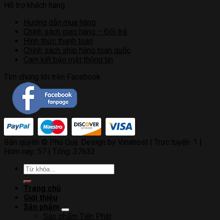
Hỗ trợ khách hàng
Hướng dẫn mua hàng
Chính sách giao hàng – Đổi trả
Hình thức thanh toán
Chính sách ship hàng toàn quốc
Cam kết bảo mật thông tin
Tìm chúng tôi trên Facebook
Bản quyền © Phú Quý. Design by Vinahost
| Trực tuyến: 1 |
Hôm nay: 57 | Tổng: 37632
Tìm
kiếm:
Trang chủ
Giới thiệu
Sản phẩm
Sản phẩm Tiến Phát