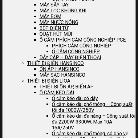
MÁY SẤY TAY
MÁY LỌC KHÔNG KHÍ
MÁY BƠM
MÁY NƯỚC NÓNG
BẾP ĐIỆN TỪ
QUẠT HÚT MÙI
Ổ CẮM PHÍCH CẮM CÔNG NGHIỆP PCE
PHÍCH CẮM CÔNG NGHIỆP
Ổ CẮM CÔNG NGHIỆP
DÂY CÁP – DÂY ĐIỆN THOẠI
THIẾT BỊ ĐIỆN HANSINCO
ỔN ÁP HANSINCO
MÁY SẠC HANSINCO
THIẾT BỊ ĐIỆN LIOA
THIẾT BỊ ỔN ÁP, BIẾN ÁP
Ổ CẮM KÉO DÀI
Ổ cắm kéo dài có dây
Ổ cắm kéo dài phổ thông – Công suất
tối đa 1000W/250V
Ổ cắm kéo dài đa năng – Công suất tối
đa 2200W-3300W, Max 10A-
16A/250V
Ổ cắm kéo dài phổ thông, có bảo vệ