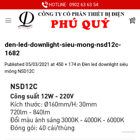
Skip
0902 63 63 54
HOTLINE
to
content
den-led-downlight-sieu-mong-nsd12c-
1682
Published
05/03/2021
at
450 × 174
in
Đèn led downlight siêu
mỏng NSD12C