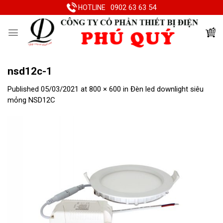
Skip
0902 63 63 54
HOTLINE
to
content
nsd12c-1
Published
05/03/2021
at
800 × 600
in
Đèn led downlight siêu
mỏng NSD12C