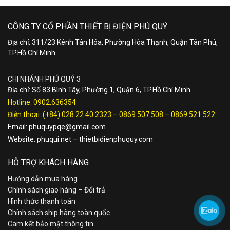
CÔNG TY CỔ PHẦN THIẾT BỊ ĐIỆN PHÚ QUÝ
Địa chỉ: 311/23 Kênh Tân Hóa, Phường Hòa Thạnh, Quận Tân Phú,
TP.Hồ Chí Minh
CHI NHÁNH PHÚ QUÝ 3
Địa chỉ: Số 83 Bình Tây, Phường 1, Quận 6, TP.Hồ Chí Minh
Hotline:
0902.636354
Điện thoại:
(+84) 028.22.40.2323
–
0869 507 508
–
0869 521 522
Email:
phuquypqe@gmail.com
Website:
phuqui.net
–
thietbidienphuquy.com
HỖ TRỢ KHÁCH HÀNG
Hướng dẫn mua hàng
Chính sách giao hàng – Đổi trả
Hình thức thanh toán
Chính sách ship hàng toàn quốc
Cam kết bảo mật thông tin