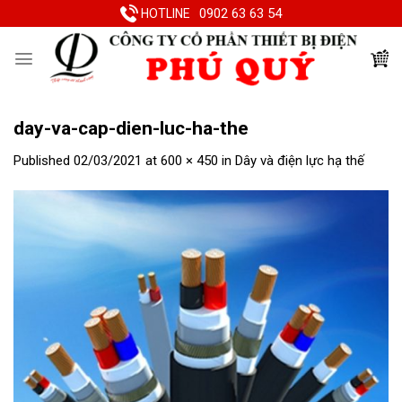
Skip
0902 63 63 54
HOTLINE
to
content
day-va-cap-dien-luc-ha-the
Published
02/03/2021
at
600 × 450
in
Dây và điện lực hạ thế