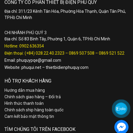
CÔNG TY CỔ PHẦN THIẾT BỊ ĐIỆN PHÚ QUÝ
Địa chỉ: 311/23 Kênh Tân Hóa, Phường Hòa Thạnh, Quận Tân Phú,
TP.Hồ Chí Minh
CHI NHÁNH PHÚ QUÝ 3
Địa chỉ: Số 83 Bình Tây, Phường 1, Quận 6, TP.Hồ Chí Minh
Hotline:
0902.636354
Điện thoại:
(+84) 028.22.40.2323
–
0869 507 508
–
0869 521 522
Email:
phuquypqe@gmail.com
Website:
phuqui.net
–
thietbidienphuquy.com
HỖ TRỢ KHÁCH HÀNG
Hướng dẫn mua hàng
Chính sách giao hàng – Đổi trả
Hình thức thanh toán
Chính sách ship hàng toàn quốc
Cam kết bảo mật thông tin
TÌM CHÚNG TÔI TRÊN FACEBOOK