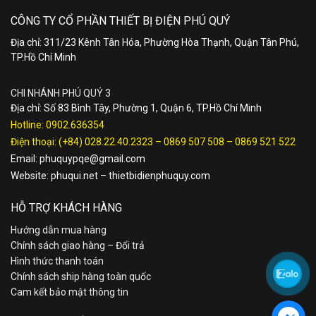
CÔNG TY CỔ PHẦN THIẾT BỊ ĐIỆN PHÚ QUÝ
Địa chỉ: 311/23 Kênh Tân Hóa, Phường Hòa Thạnh, Quận Tân Phú,
TP.Hồ Chí Minh
CHI NHÁNH PHÚ QUÝ 3
Địa chỉ: Số 83 Bình Tây, Phường 1, Quận 6, TP.Hồ Chí Minh
Hotline:
0902.636354
Điện thoại:
(+84) 028.22.40.2323
–
0869 507 508
–
0869 521 522
Email:
phuquypqe@gmail.com
Website:
phuqui.net
–
thietbidienphuquy.com
HỖ TRỢ KHÁCH HÀNG
Hướng dẫn mua hàng
Chính sách giao hàng – Đổi trả
Hình thức thanh toán
Chính sách ship hàng toàn quốc
Cam kết bảo mật thông tin