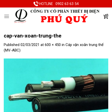
Skip
0902 63 63 54
HOTLINE
to
content
cap-van-xoan-trung-the
Published
02/03/2021
at
600 × 450
in
Cáp vặn xoắn trung thế
(MV-ABC)