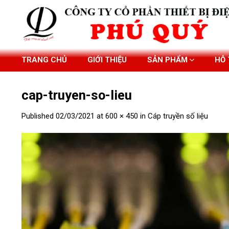
Skip
to
content
TRANG CHỦ
GIỚI THIỆU
SẢN PHẨM
HỖ
cap-truyen-so-lieu
Published
02/03/2021
at
600 × 450
in
Cáp truyền số liệu