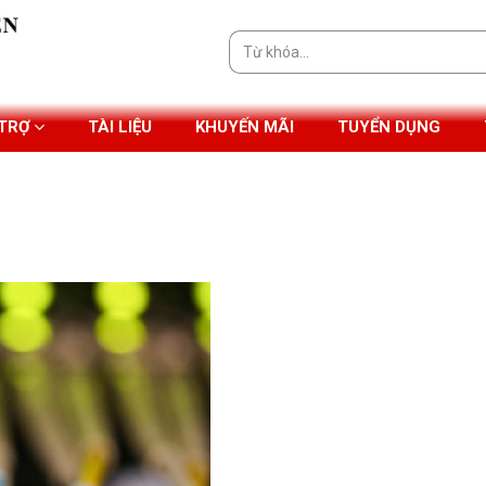
Tìm
kiếm:
 TRỢ
TÀI LIỆU
KHUYẾN MÃI
TUYỂN DỤNG