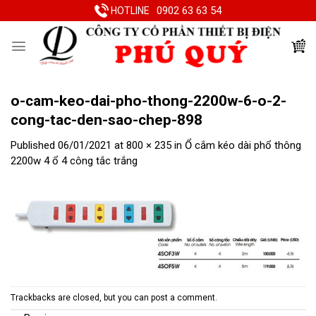
Skip
0902 63 63 54
HOTLINE
to
content
o-cam-keo-dai-pho-thong-2200w-6-o-2-
cong-tac-den-sao-chep-898
Published
06/01/2021
at
800 × 235
in
Ổ cắm kéo dài phổ thông
2200w 4 ổ 4 công tắc trắng
Trackbacks are closed, but you can
post a comment
.