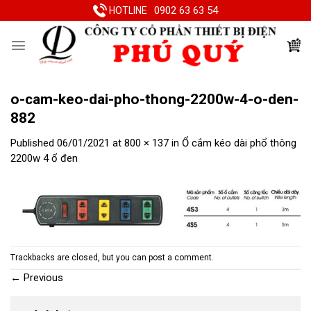
Skip
0902 63 63 54
HOTLINE
to
content
o-cam-keo-dai-pho-thong-2200w-4-o-den-
882
Published
06/01/2021
at
800 × 137
in
Ổ cắm kéo dài phổ thông
2200w 4 ổ đen
Trackbacks are closed, but you can
post a comment
.
←
Previous