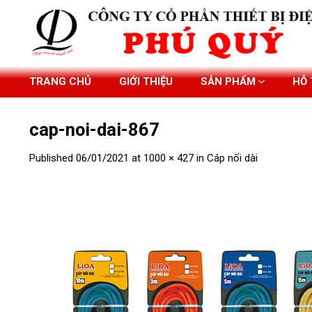
Skip
to
content
TRANG CHỦ
GIỚI THIỆU
SẢN PHẨM
HỖ
cap-noi-dai-867
Published
06/01/2021
at
1000 × 427
in
Cáp nối dài