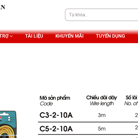
Tìm
kiếm:
 TRỢ
TÀI LIỆU
KHUYẾN MÃI
TUYỂN DỤNG