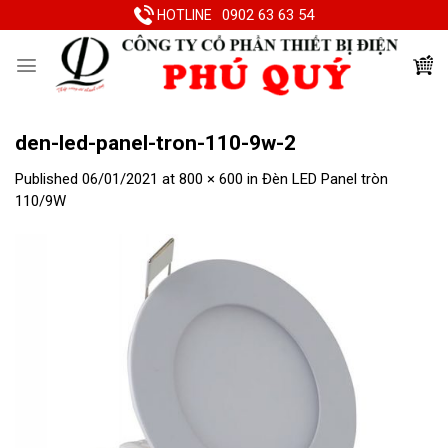
Skip
0902 63 63 54
HOTLINE
to
content
den-led-panel-tron-110-9w-2
Published
06/01/2021
at
800 × 600
in
Đèn LED Panel tròn
110/9W