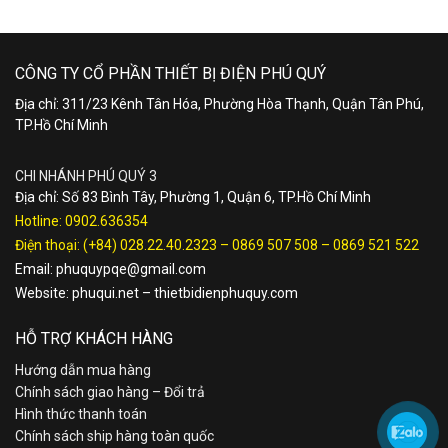
CÔNG TY CỔ PHẦN THIẾT BỊ ĐIỆN PHÚ QUÝ
Địa chỉ: 311/23 Kênh Tân Hóa, Phường Hòa Thạnh, Quận Tân Phú,
TP.Hồ Chí Minh
CHI NHÁNH PHÚ QUÝ 3
Địa chỉ: Số 83 Bình Tây, Phường 1, Quận 6, TP.Hồ Chí Minh
Hotline:
0902.636354
Điện thoại:
(+84) 028.22.40.2323
–
0869 507 508
–
0869 521 522
Email:
phuquypqe@gmail.com
Website:
phuqui.net
–
thietbidienphuquy.com
HỖ TRỢ KHÁCH HÀNG
Hướng dẫn mua hàng
Chính sách giao hàng – Đổi trả
Hình thức thanh toán
Chính sách ship hàng toàn quốc