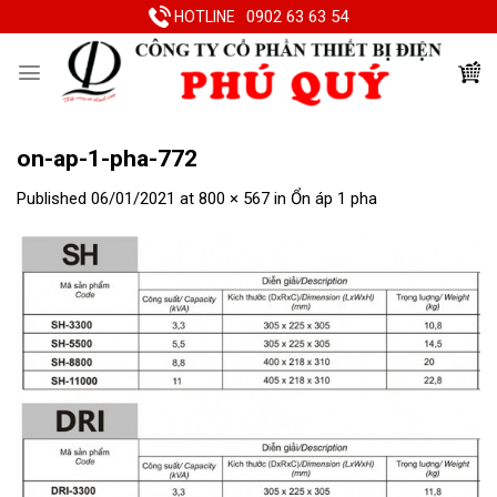
Skip
0902 63 63 54
HOTLINE
to
content
on-ap-1-pha-772
Published
06/01/2021
at
800 × 567
in
Ổn áp 1 pha