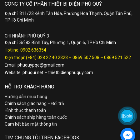
CÔNG TY CỔ PHẦN THIẾT BỊ ĐIỆN PHÚ QUÝ
Địa chỉ: 311/23 Kênh Tân Hóa, Phường Hòa Thạnh, Quận Tân Phú,
TP.Hồ Chí Minh
CHI NHÁNH PHÚ QUÝ 3
Địa chỉ: Số 83 Bình Tây, Phường 1, Quận 6, TP.Hồ Chí Minh
Hotline:
0902.636354
Điện thoại:
(+84) 028.22.40.2323
–
0869 507 508
–
0869 521 522
Email:
phuquypqe@gmail.com
Website:
phuqui.net
–
thietbidienphuquy.com
HỖ TRỢ KHÁCH HÀNG
Hướng dẫn mua hàng
Chính sách giao hàng – Đổi trả
Hình thức thanh toán
Chính sách ship hàng toàn quốc
Cam kết bảo mật thông tin
TÌM CHÚNG TÔI TRÊN FACEBOOK