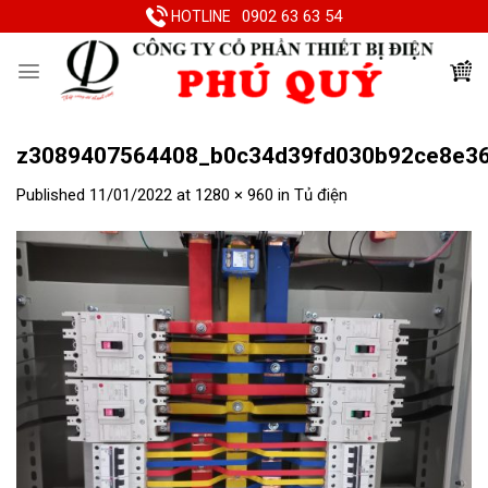
Skip
0902 63 63 54
HOTLINE
to
content
z3089407564408_b0c34d39fd030b92ce8e3
Published
11/01/2022
at
1280 × 960
in
Tủ điện