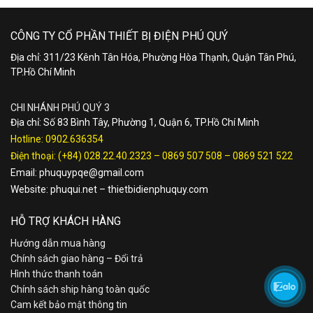
CÔNG TY CỔ PHẦN THIẾT BỊ ĐIỆN PHÚ QUÝ
Địa chỉ: 311/23 Kênh Tân Hóa, Phường Hòa Thạnh, Quận Tân Phú,
TP.Hồ Chí Minh
CHI NHÁNH PHÚ QUÝ 3
Địa chỉ: Số 83 Bình Tây, Phường 1, Quận 6, TP.Hồ Chí Minh
Hotline:
0902.636354
Điện thoại:
(+84) 028.22.40.2323
–
0869 507 508
–
0869 521 522
Email:
phuquypqe@gmail.com
Website:
phuqui.net
–
thietbidienphuquy.com
HỖ TRỢ KHÁCH HÀNG
Hướng dẫn mua hàng
Chính sách giao hàng – Đổi trả
Hình thức thanh toán
Chính sách ship hàng toàn quốc
Cam kết bảo mật thông tin