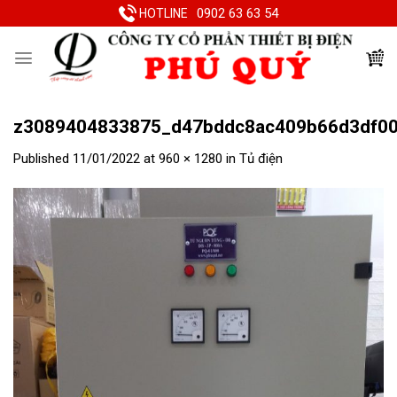
Skip
0902 63 63 54
HOTLINE
to
content
z3089404833875_d47bddc8ac409b66d3df0
Published
11/01/2022
at
960 × 1280
in
Tủ điện