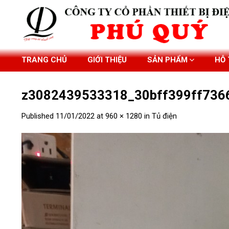
Skip
to
content
TRANG CHỦ
GIỚI THIỆU
SẢN PHẨM
HỖ
z3082439533318_30bff399ff736
Published
11/01/2022
at
960 × 1280
in
Tủ điện