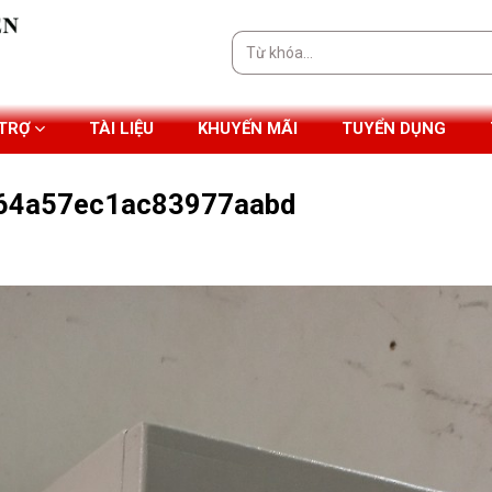
Tìm
kiếm:
 TRỢ
TÀI LIỆU
KHUYẾN MÃI
TUYỂN DỤNG
64a57ec1ac83977aabd