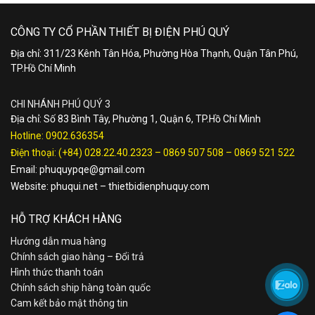
CÔNG TY CỔ PHẦN THIẾT BỊ ĐIỆN PHÚ QUÝ
Địa chỉ: 311/23 Kênh Tân Hóa, Phường Hòa Thạnh, Quận Tân Phú,
TP.Hồ Chí Minh
CHI NHÁNH PHÚ QUÝ 3
Địa chỉ: Số 83 Bình Tây, Phường 1, Quận 6, TP.Hồ Chí Minh
Hotline:
0902.636354
Điện thoại:
(+84) 028.22.40.2323
–
0869 507 508
–
0869 521 522
Email:
phuquypqe@gmail.com
Website:
phuqui.net
–
thietbidienphuquy.com
HỖ TRỢ KHÁCH HÀNG
Hướng dẫn mua hàng
Chính sách giao hàng – Đổi trả
Hình thức thanh toán
Chính sách ship hàng toàn quốc
Cam kết bảo mật thông tin