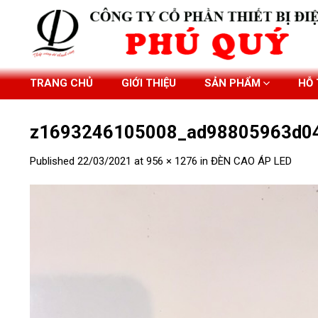
Skip
to
content
TRANG CHỦ
GIỚI THIỆU
SẢN PHẨM
HỖ
z1693246105008_ad98805963d04
Published
22/03/2021
at
956 × 1276
in
ĐÈN CAO ÁP LED