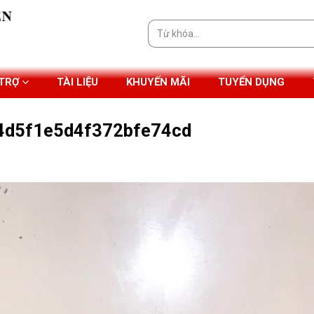
Tìm
kiếm:
 TRỢ
TÀI LIỆU
KHUYẾN MÃI
TUYỂN DỤNG
d5f1e5d4f372bfe74cd