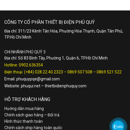
CÔNG TY CỔ PHẦN THIẾT BỊ ĐIỆN PHÚ QUÝ
Địa chỉ: 311/23 Kênh Tân Hóa, Phường Hòa Thạnh, Quận Tân Phú,
TP.Hồ Chí Minh
CHI NHÁNH PHÚ QUÝ 3
Địa chỉ: Số 83 Bình Tây, Phường 1, Quận 6, TP.Hồ Chí Minh
Hotline:
0902.636354
Điện thoại:
(+84) 028.22.40.2323
–
0869 507 508
–
0869 521 522
Email:
phuquypqe@gmail.com
Website:
phuqui.net
–
thietbidienphuquy.com
HỖ TRỢ KHÁCH HÀNG
Hướng dẫn mua hàng
Chính sách giao hàng – Đổi trả
Hình thức thanh toán
Chính sách ship hàng toàn quốc