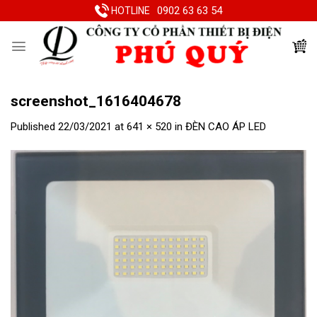
Skip
0902 63 63 54
HOTLINE
to
content
screenshot_1616404678
Published
22/03/2021
at
641 × 520
in
ĐÈN CAO ÁP LED