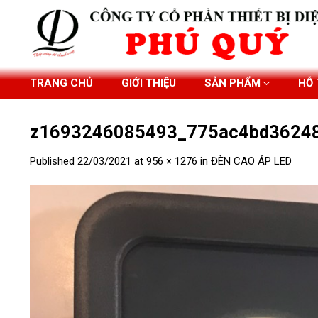
Skip
to
content
TRANG CHỦ
GIỚI THIỆU
SẢN PHẨM
HỖ
z1693246085493_775ac4bd3624
Published
22/03/2021
at
956 × 1276
in
ĐÈN CAO ÁP LED