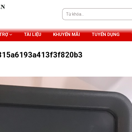
Tìm
kiếm:
 TRỢ
TÀI LIỆU
KHUYẾN MÃI
TUYỂN DỤNG
815a6193a413f3f820b3