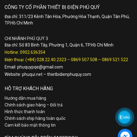
CÔNG TY CỔ PHẦN THIẾT BỊ ĐIỆN PHÚ QUÝ
Địa chỉ: 311/23 Kênh Tân Hóa, Phường Hòa Thạnh, Quận Tân Phú,
TP.Hồ Chí Minh
CHI NHÁNH PHÚ QUÝ 3
Địa chỉ: Số 83 Bình Tây, Phường 1, Quận 6, TP.Hồ Chí Minh
Hotline:
0902.636354
Điện thoại:
(+84) 028.22.40.2323
–
0869 507 508
–
0869 521 522
Email:
phuquypqe@gmail.com
Website:
phuqui.net
–
thietbidienphuquy.com
HỖ TRỢ KHÁCH HÀNG
Hướng dẫn mua hàng
Chính sách giao hàng – Đổi trả
Hình thức thanh toán
Chính sách ship hàng toàn quốc
Cam kết bảo mật thông tin