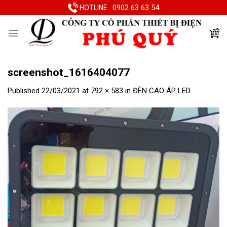
Skip
0902 63 63 54
HOTLINE
to
content
screenshot_1616404077
Published
22/03/2021
at
792 × 583
in
ĐÈN CAO ÁP LED