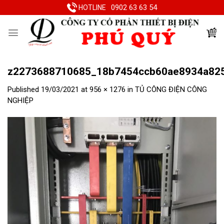
Skip
0902 63 63 54
HOTLINE
to
content
z2273688710685_18b7454ccb60ae8934a82
Published
19/03/2021
at
956 × 1276
in
TỦ CÔNG ĐIỆN CÔNG
NGHIỆP