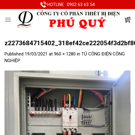
Skip
0902 63 63 54
HOTLINE
to
content
z2273684715402_318ef42ce222054f3d2bf8
Published
19/03/2021
at
960 × 1280
in
TỦ CÔNG ĐIỆN CÔNG
NGHIỆP