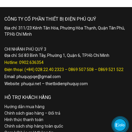
CÔNG TY CỔ PHẦN THIẾT BỊ ĐIỆN PHÚ QUÝ
Địa chỉ: 311/23 Kênh Tân Hóa, Phường Hòa Thạnh, Quận Tân Phú,
TP.Hồ Chí Minh
CHI NHÁNH PHÚ QUÝ 3
Địa chỉ: Số 83 Bình Tây, Phường 1, Quận 6, TP.Hồ Chí Minh
Hotline:
0902.636354
Điện thoại:
(+84) 028.22.40.2323
–
0869 507 508
–
0869 521 522
Email:
phuquypqe@gmail.com
Website:
phuqui.net
–
thietbidienphuquy.com
HỖ TRỢ KHÁCH HÀNG
Hướng dẫn mua hàng
Chính sách giao hàng – Đổi trả
Hình thức thanh toán
Chính sách ship hàng toàn quốc