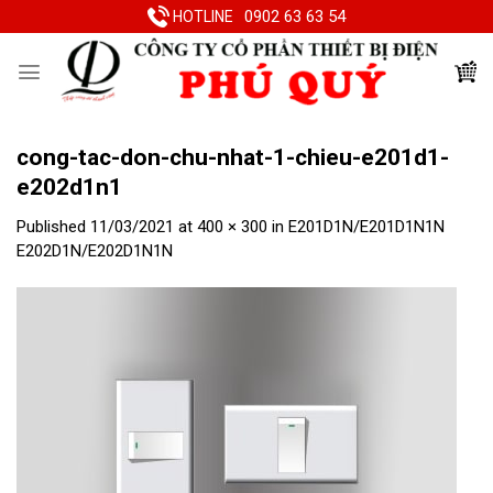
Skip
0902 63 63 54
HOTLINE
to
content
cong-tac-don-chu-nhat-1-chieu-e201d1-
e202d1n1
Published
11/03/2021
at
400 × 300
in
E201D1N/E201D1N1N
E202D1N/E202D1N1N