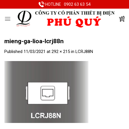
Skip
0902 63 63 54
HOTLINE
to
content
mieng-ga-lioa-lcrj88n
Published
11/03/2021
at
292 × 215
in
LCRJ88N