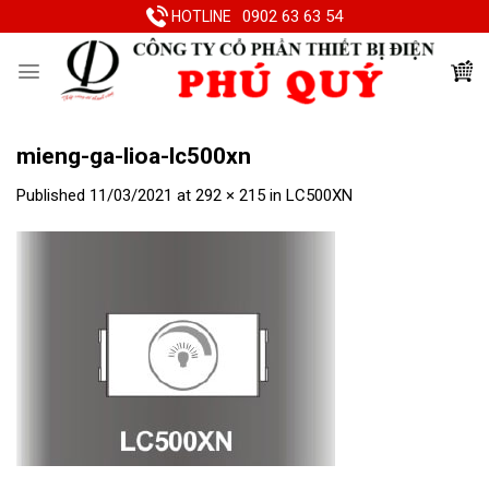
Skip
0902 63 63 54
HOTLINE
to
content
mieng-ga-lioa-lc500xn
Published
11/03/2021
at
292 × 215
in
LC500XN