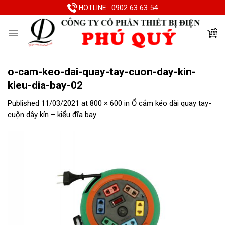
Skip
0902 63 63 54
HOTLINE
to
content
o-cam-keo-dai-quay-tay-cuon-day-kin-
kieu-dia-bay-02
Published
11/03/2021
at
800 × 600
in
Ổ cắm kéo dài quay tay-
cuộn dây kín – kiểu đĩa bay