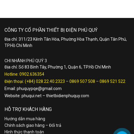
CÔNG TY CỔ PHẦN THIẾT BỊ ĐIỆN PHÚ QUÝ
Địa chỉ: 311/23 Kênh Tân Hóa, Phường Hòa Thạnh, Quận Tân Phú,
TP.Hồ Chí Minh
CHI NHÁNH PHÚ QUÝ 3
Địa chỉ: Số 83 Bình Tây, Phường 1, Quận 6, TP.Hồ Chí Minh
Hotline:
0902.636354
Điện thoại:
(+84) 028.22.40.2323
–
0869 507 508
–
0869 521 522
Email:
phuquypqe@gmail.com
Website:
phuqui.net
–
thietbidienphuquy.com
HỖ TRỢ KHÁCH HÀNG
Hướng dẫn mua hàng
Chính sách giao hàng – Đổi trả
Hình thức thanh toán