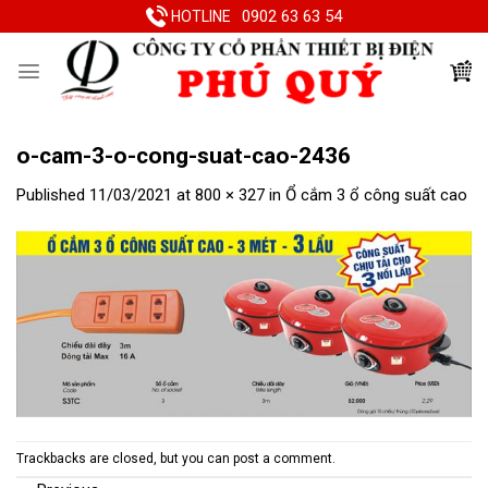
Skip
0902 63 63 54
HOTLINE
to
content
o-cam-3-o-cong-suat-cao-2436
Published
11/03/2021
at
800 × 327
in
Ổ cắm 3 ổ công suất cao
Trackbacks are closed, but you can
post a comment
.