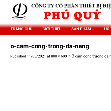
Skip
to
content
TRANG CHỦ
GIỚI THIỆU
SẢN PHẨM
HỖ
o-cam-cong-trong-da-nang
Published
11/03/2021
at
800 × 600
in
Ổ cắm công trường đa 