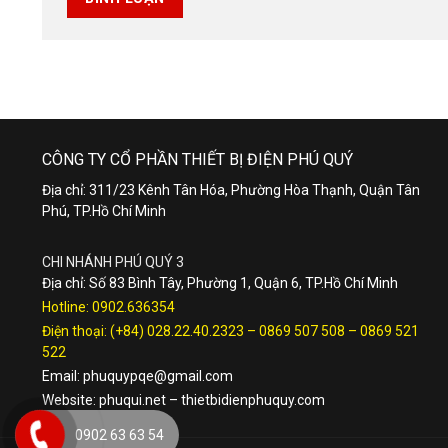
CÔNG TY CỔ PHẦN THIẾT BỊ ĐIỆN PHÚ QUÝ
Địa chỉ: 311/23 Kênh Tân Hóa, Phường Hòa Thạnh, Quận Tân
Phú, TP.Hồ Chí Minh
CHI NHÁNH PHÚ QUÝ 3
Địa chỉ: Số 83 Bình Tây, Phường 1, Quận 6, TP.Hồ Chí Minh
Hotline:
0902.636354
Điện thoại:
(+84) 028.22.40.2323
–
0869 507 508
–
0869 521
522
Email:
phuquypqe@gmail.com
Website:
phuqui.net
–
thietbidienphuquy.com
0902 63 63 54