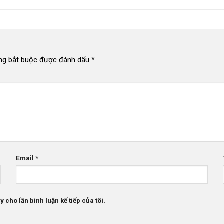
ng bắt buộc được đánh dấu
*
Email
*
 cho lần bình luận kế tiếp của tôi.