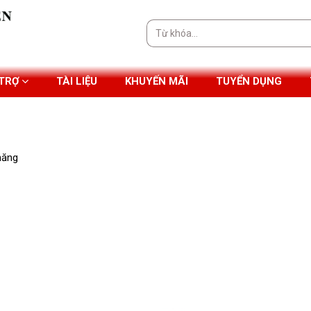
Tìm
kiếm:
 TRỢ
TÀI LIỆU
KHUYẾN MÃI
TUYỂN DỤNG
năng