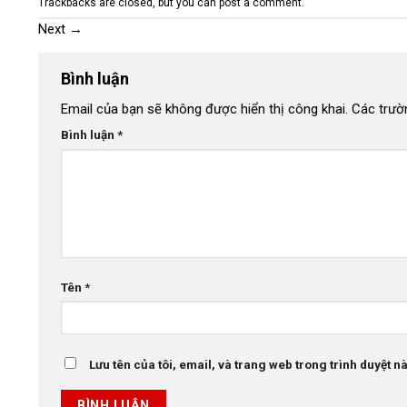
Trackbacks are closed, but you can
post a comment
.
Next
→
Bình luận
Email của bạn sẽ không được hiển thị công khai.
Các trườ
Bình luận
*
Tên
*
Lưu tên của tôi, email, và trang web trong trình duyệt này