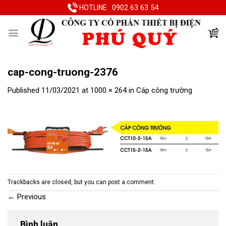
Skip
0902 63 63 54
HOTLINE
to
content
cap-cong-truong-2376
Published
11/03/2021
at
1000 × 264
in
Cáp công trường
Trackbacks are closed, but you can
post a comment
.
←
Previous
Bình luận