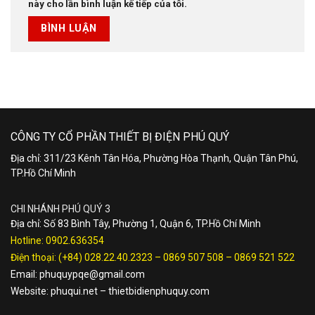
này cho lần bình luận kế tiếp của tôi.
CÔNG TY CỔ PHẦN THIẾT BỊ ĐIỆN PHÚ QUÝ
Địa chỉ: 311/23 Kênh Tân Hóa, Phường Hòa Thạnh, Quận Tân Phú,
TP.Hồ Chí Minh
CHI NHÁNH PHÚ QUÝ 3
Địa chỉ: Số 83 Bình Tây, Phường 1, Quận 6, TP.Hồ Chí Minh
Hotline:
0902.636354
Điện thoại:
(+84) 028.22.40.2323
–
0869 507 508
–
0869 521 522
Email:
phuquypqe@gmail.com
Website:
phuqui.net
–
thietbidienphuquy.com