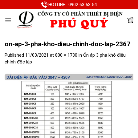
Skip
0902 63 63 54
HOTLINE
to
content
on-ap-3-pha-kho-dieu-chinh-doc-lap-2367
Published
11/03/2021
at
800 × 1730
in
Ổn áp 3 pha khô điều
chỉnh độc lập