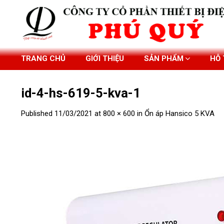
Skip
to
content
TRANG CHỦ
GIỚI THIỆU
SẢN PHẨM
HỖ
id-4-hs-619-5-kva-1
Published
11/03/2021
at
800 × 600
in
Ổn áp Hansico 5 KVA