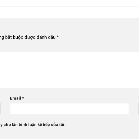
ng bắt buộc được đánh dấu
*
Email
*
 cho lần bình luận kế tiếp của tôi.