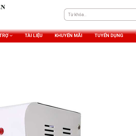
Tìm
kiếm:
 TRỢ
TÀI LIỆU
KHUYẾN MÃI
TUYỂN DỤNG