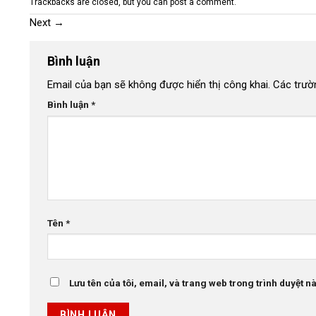
Trackbacks are closed, but you can
post a comment
.
Next
→
Bình luận
Email của bạn sẽ không được hiển thị công khai.
Các trườ
Bình luận
*
Tên
*
Lưu tên của tôi, email, và trang web trong trình duyệt này