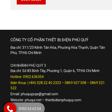
CÔNG TY CỔ PHẦN THIẾT BỊ ĐIỆN PHÚ QUÝ
Địa chỉ: 311/23 Kênh Tân Hóa, Phường Hòa Thạnh, Quận Tân
Phú, TP.Hồ Chí Minh
CHI NHÁNH PHÚ QUÝ 3
Địa chỉ: Số 83 Bình Tây, Phường 1, Quận 6, TP.Hồ Chí Minh
Hotline:
0902.636354
Điện thoại:
(+84) 028.22.40.2323
–
0869 507 508
–
0869 521
522
Email:
phuquypqe@gmail.com
Website:
phuqui.net
–
thietbidienphuquy.com
0902 63 63 54