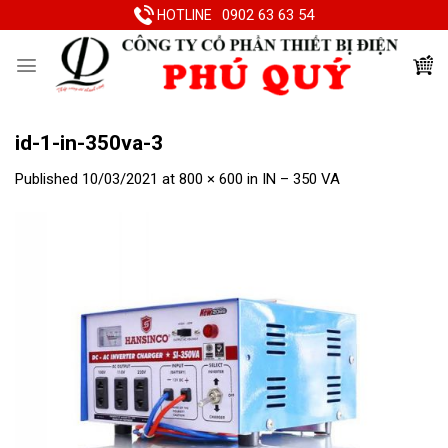
Skip
0902 63 63 54
HOTLINE
to
content
id-1-in-350va-3
Published
10/03/2021
at
800 × 600
in
IN – 350 VA