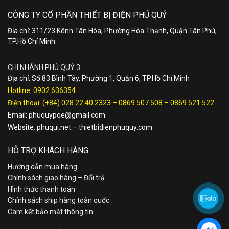
CÔNG TY CỔ PHẦN THIẾT BỊ ĐIỆN PHÚ QUÝ
Địa chỉ: 311/23 Kênh Tân Hóa, Phường Hòa Thạnh, Quận Tân Phú,
TP.Hồ Chí Minh
CHI NHÁNH PHÚ QUÝ 3
Địa chỉ: Số 83 Bình Tây, Phường 1, Quận 6, TP.Hồ Chí Minh
Hotline:
0902.636354
Điện thoại:
(+84) 028.22.40.2323
–
0869 507 508
–
0869 521 522
Email:
phuquypqe@gmail.com
Website:
phuqui.net
–
thietbidienphuquy.com
HỖ TRỢ KHÁCH HÀNG
Hướng dẫn mua hàng
Chính sách giao hàng – Đổi trả
Hình thức thanh toán
Chính sách ship hàng toàn quốc
Cam kết bảo mật thông tin