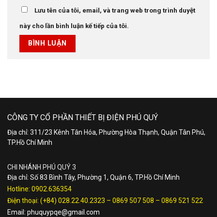
Lưu tên của tôi, email, và trang web trong trình duyệt
này cho lần bình luận kế tiếp của tôi.
CÔNG TY CỔ PHẦN THIẾT BỊ ĐIỆN PHÚ QUÝ
Địa chỉ: 311/23 Kênh Tân Hóa, Phường Hòa Thạnh, Quận Tân Phú,
TP.Hồ Chí Minh
CHI NHÁNH PHÚ QUÝ 3
Địa chỉ: Số 83 Bình Tây, Phường 1, Quận 6, TP.Hồ Chí Minh
Hotline:
0902.636354
Điện thoại:
(+84) 028.22.40.2323
–
0869 507 508
–
0869 521 522
Email:
phuquypqe@gmail.com