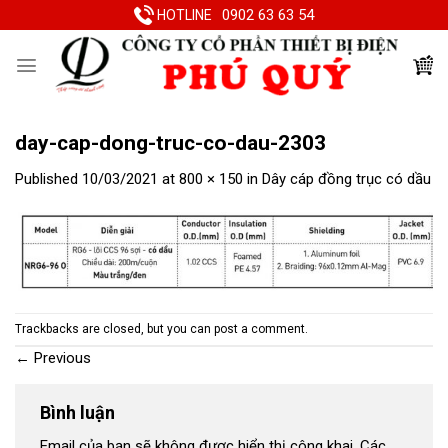
Skip
0902 63 63 54
HOTLINE
to
content
day-cap-dong-truc-co-dau-2303
Published
10/03/2021
at
800 × 150
in
Dây cáp đồng trục có dầu
Trackbacks are closed, but you can
post a comment
.
←
Previous
Bình luận
Email của bạn sẽ không được hiển thị công khai.
Các