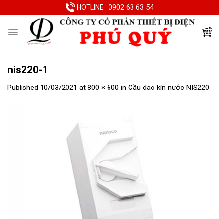
Skip
0902 63 63 54
HOTLINE
to
content
nis220-1
Published
10/03/2021
at
800 × 600
in
Cầu dao kín nước NIS220