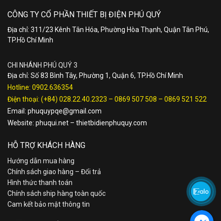
CÔNG TY CỔ PHẦN THIẾT BỊ ĐIỆN PHÚ QUÝ
Địa chỉ: 311/23 Kênh Tân Hóa, Phường Hòa Thạnh, Quận Tân Phú,
TP.Hồ Chí Minh
CHI NHÁNH PHÚ QUÝ 3
Địa chỉ: Số 83 Bình Tây, Phường 1, Quận 6, TP.Hồ Chí Minh
Hotline:
0902.636354
Điện thoại:
(+84) 028.22.40.2323
–
0869 507 508
–
0869 521 522
Email:
phuquypqe@gmail.com
Website:
phuqui.net
–
thietbidienphuquy.com
HỖ TRỢ KHÁCH HÀNG
Hướng dẫn mua hàng
Chính sách giao hàng – Đổi trả
Hình thức thanh toán
Chính sách ship hàng toàn quốc
Cam kết bảo mật thông tin