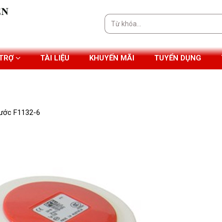
Tìm
kiếm:
 TRỢ
TÀI LIỆU
KHUYẾN MÃI
TUYỂN DỤNG
nước F1132-6