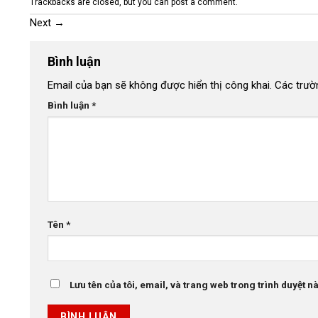
Trackbacks are closed, but you can
post a comment
.
Next
→
Bình luận
Email của bạn sẽ không được hiển thị công khai.
Các trườ
Bình luận
*
Tên
*
Lưu tên của tôi, email, và trang web trong trình duyệt này