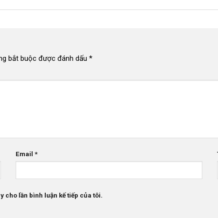
ng bắt buộc được đánh dấu
*
Email
*
 cho lần bình luận kế tiếp của tôi.