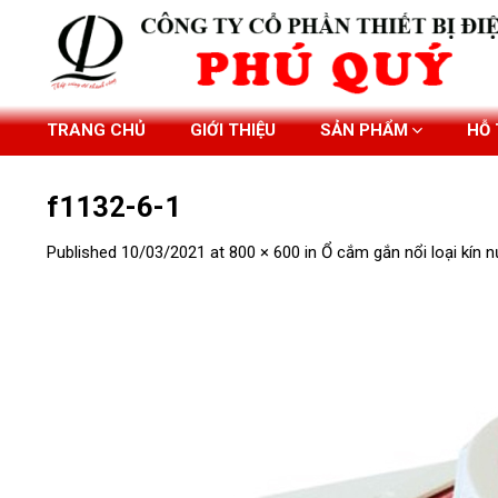
Skip
to
content
TRANG CHỦ
GIỚI THIỆU
SẢN PHẨM
HỖ
f1132-6-1
Published
10/03/2021
at
800 × 600
in
Ổ cắm gắn nổi loại kín 