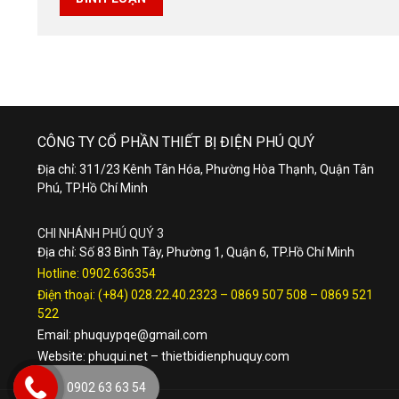
CÔNG TY CỔ PHẦN THIẾT BỊ ĐIỆN PHÚ QUÝ
Địa chỉ: 311/23 Kênh Tân Hóa, Phường Hòa Thạnh, Quận Tân
Phú, TP.Hồ Chí Minh
CHI NHÁNH PHÚ QUÝ 3
Địa chỉ: Số 83 Bình Tây, Phường 1, Quận 6, TP.Hồ Chí Minh
Hotline:
0902.636354
Điện thoại:
(+84) 028.22.40.2323
–
0869 507 508
–
0869 521
522
Email:
phuquypqe@gmail.com
Website:
phuqui.net
–
thietbidienphuquy.com
0902 63 63 54