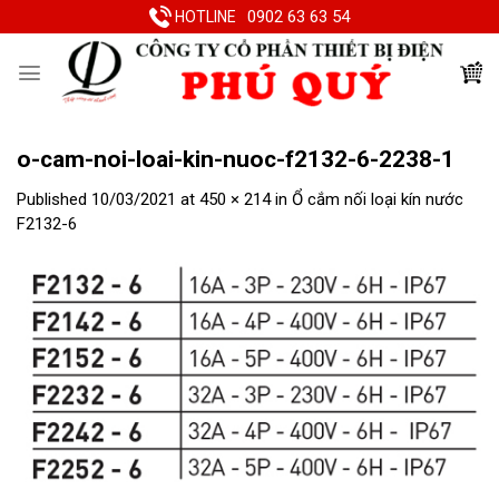
Skip
0902 63 63 54
HOTLINE
to
content
o-cam-noi-loai-kin-nuoc-f2132-6-2238-1
Published
10/03/2021
at
450 × 214
in
Ổ cắm nối loại kín nước
F2132-6