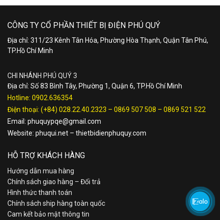
CÔNG TY CỔ PHẦN THIẾT BỊ ĐIỆN PHÚ QUÝ
Địa chỉ: 311/23 Kênh Tân Hóa, Phường Hòa Thạnh, Quận Tân Phú,
TP.Hồ Chí Minh
CHI NHÁNH PHÚ QUÝ 3
Địa chỉ: Số 83 Bình Tây, Phường 1, Quận 6, TP.Hồ Chí Minh
Hotline:
0902.636354
Điện thoại:
(+84) 028.22.40.2323
–
0869 507 508
–
0869 521 522
Email:
phuquypqe@gmail.com
Website:
phuqui.net
–
thietbidienphuquy.com
HỖ TRỢ KHÁCH HÀNG
Hướng dẫn mua hàng
Chính sách giao hàng – Đổi trả
Hình thức thanh toán
Chính sách ship hàng toàn quốc
Cam kết bảo mật thông tin