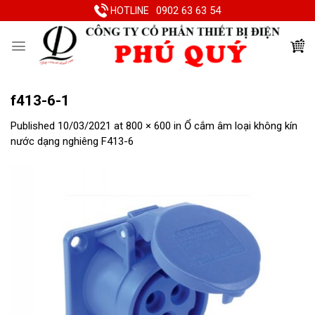
Skip
0902 63 63 54
HOTLINE
to
content
f413-6-1
Published
10/03/2021
at
800 × 600
in
Ổ cắm âm loại không kín
nước dạng nghiêng F413-6