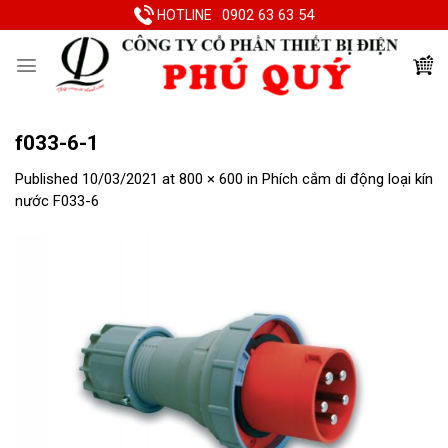
Skip
0902 63 63 54
HOTLINE
to
content
f033-6-1
Published
10/03/2021
at
800 × 600
in
Phích cắm di động loại kín
nước F033-6