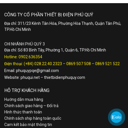
CÔNG TY CỔ PHẦN THIẾT BỊ ĐIỆN PHÚ QUÝ
Địa chỉ: 311/23 Kênh Tân Hóa, Phường Hòa Thạnh, Quận Tân Phú,
TP.Hồ Chí Minh
CHI NHÁNH PHÚ QUÝ 3
Địa chỉ: Số 83 Bình Tây, Phường 1, Quận 6, TP.Hồ Chí Minh
Hotline:
0902.636354
Điện thoại:
(+84) 028.22.40.2323
–
0869 507 508
–
0869 521 522
Email:
phuquypqe@gmail.com
Website:
phuqui.net
–
thietbidienphuquy.com
HỖ TRỢ KHÁCH HÀNG
Hướng dẫn mua hàng
Chính sách giao hàng – Đổi trả
Hình thức thanh toán
Chính sách ship hàng toàn quốc
Cam kết bảo mật thông tin