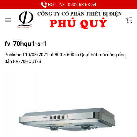
Skip
0902 63 63 54
HOTLINE
to
content
fv-70hqu1-s-1
Published
10/03/2021
at
800 × 600
in
Quạt hút mùi dùng ống
dẫn FV-70HQU1-S