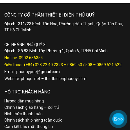
CÔNG TY CỔ PHẦN THIẾT BỊ ĐIỆN PHÚ QUÝ
Địa chỉ: 311/23 Kênh Tân Hóa, Phường Hòa Thạnh, Quận Tân Phú,
TP.Hồ Chí Minh
CHI NHÁNH PHÚ QUÝ 3
Địa chỉ: Số 83 Bình Tây, Phường 1, Quận 6, TP.Hồ Chí Minh
Hotline:
0902.636354
Điện thoại:
(+84) 028.22.40.2323
–
0869 507 508
–
0869 521 522
Email:
phuquypqe@gmail.com
Website:
phuqui.net
–
thietbidienphuquy.com
HỖ TRỢ KHÁCH HÀNG
Hướng dẫn mua hàng
Chính sách giao hàng – Đổi trả
Hình thức thanh toán
Chính sách ship hàng toàn quốc
Cam kết bảo mật thông tin