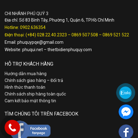
CHI NHÁNH PHÚ QUÝ 3
Địa chỉ: Số 83 Bình Tây, Phường 1, Quận 6, TP.Hồ Chí Minh
Hotline:
0902.636354
Điện thoại:
(+84) 028.22.40.2323
–
0869 507 508
–
0869 521 522
Email:
phuquypqe@gmail.com
Website:
phuqui.net
–
thietbidienphuquy.com
HỖ TRỢ KHÁCH HÀNG
Hướng dẫn mua hàng
Chính sách giao hàng – Đổi trả
Hình thức thanh toán
Chính sách ship hàng toàn quốc
Cam kết bảo mật thông tin
TÌM CHÚNG TÔI TRÊN FACEBOOK