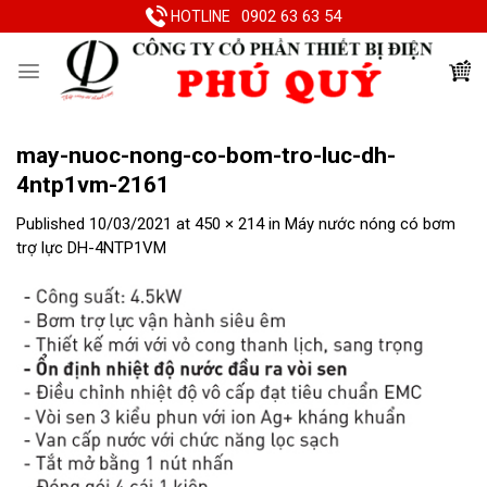
Skip
0902 63 63 54
HOTLINE
to
content
may-nuoc-nong-co-bom-tro-luc-dh-
4ntp1vm-2161
Published
10/03/2021
at
450 × 214
in
Máy nước nóng có bơm
trợ lực DH-4NTP1VM