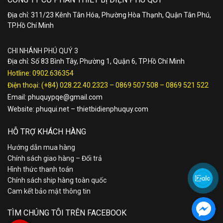
Địa chỉ: 311/23 Kênh Tân Hóa, Phường Hòa Thạnh, Quận Tân Phú,
TP.Hồ Chí Minh
CHI NHÁNH PHÚ QUÝ 3
Địa chỉ: Số 83 Bình Tây, Phường 1, Quận 6, TP.Hồ Chí Minh
Hotline:
0902.636354
Điện thoại:
(+84) 028.22.40.2323
–
0869 507 508
–
0869 521 522
Email:
phuquypqe@gmail.com
Website:
phuqui.net
–
thietbidienphuquy.com
HỖ TRỢ KHÁCH HÀNG
Hướng dẫn mua hàng
Chính sách giao hàng – Đổi trả
Hình thức thanh toán
Chính sách ship hàng toàn quốc
Cam kết bảo mật thông tin
TÌM CHÚNG TÔI TRÊN FACEBOOK