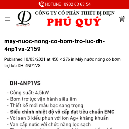
Skip
0902 63 63 54
HOTLINE
to
content
may-nuoc-nong-co-bom-tro-luc-dh-
4np1vs-2159
Published
10/03/2021
at
450 × 276
in
Máy nước nóng có bơm
trợ lực DH-4NP1VS