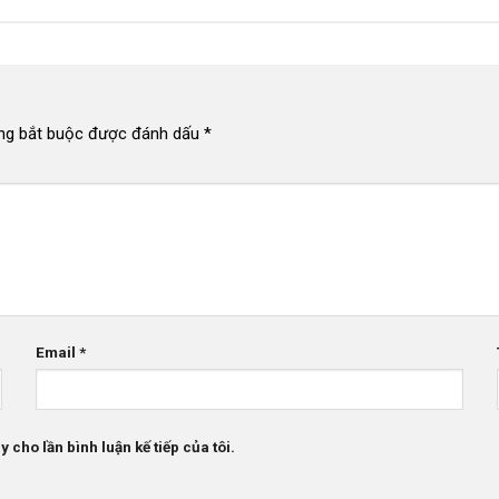
ng bắt buộc được đánh dấu
*
Email
*
 cho lần bình luận kế tiếp của tôi.