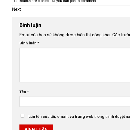
Trackbacks are closed, but you can
post a comment
.
Next
→
Bình luận
Email của bạn sẽ không được hiển thị công khai.
Các trườ
Bình luận
*
Tên
*
Lưu tên của tôi, email, và trang web trong trình duyệt này