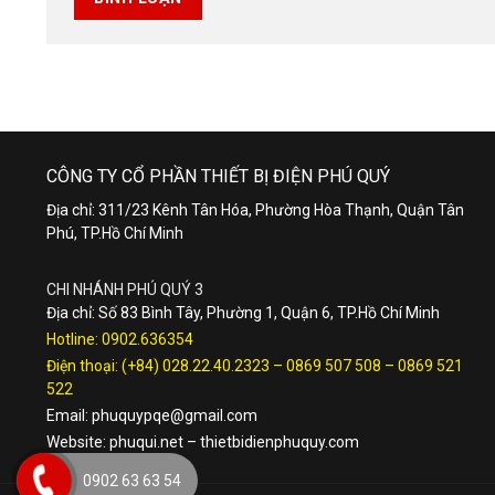
CÔNG TY CỔ PHẦN THIẾT BỊ ĐIỆN PHÚ QUÝ
Địa chỉ: 311/23 Kênh Tân Hóa, Phường Hòa Thạnh, Quận Tân
Phú, TP.Hồ Chí Minh
CHI NHÁNH PHÚ QUÝ 3
Địa chỉ: Số 83 Bình Tây, Phường 1, Quận 6, TP.Hồ Chí Minh
Hotline:
0902.636354
Điện thoại:
(+84) 028.22.40.2323
–
0869 507 508
–
0869 521
522
Email:
phuquypqe@gmail.com
Website:
phuqui.net
–
thietbidienphuquy.com
0902 63 63 54