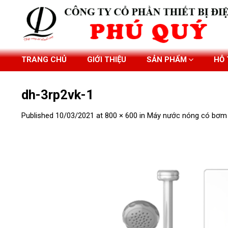
Skip
to
content
TRANG CHỦ
GIỚI THIỆU
SẢN PHẨM
HỖ
dh-3rp2vk-1
Published
10/03/2021
at
800 × 600
in
Máy nước nóng có bơm 