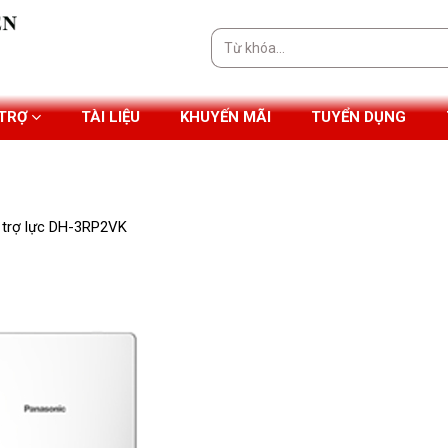
Tìm
kiếm:
 TRỢ
TÀI LIỆU
KHUYẾN MÃI
TUYỂN DỤNG
trợ lực DH-3RP2VK