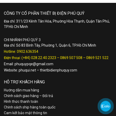
CÔNG TY CỔ PHẦN THIẾT BỊ ĐIỆN PHÚ QUÝ
Địa chỉ: 311/23 Kênh Tân Hóa, Phường Hòa Thạnh, Quận Tân Phú,
TP.Hồ Chí Minh
CHI NHÁNH PHÚ QUÝ 3
Địa chỉ: Số 83 Bình Tây, Phường 1, Quận 6, TP.Hồ Chí Minh
Hotline:
0902.636354
Điện thoại:
(+84) 028.22.40.2323
–
0869 507 508
–
0869 521 522
Email:
phuquypqe@gmail.com
Website:
phuqui.net
–
thietbidienphuquy.com
HỖ TRỢ KHÁCH HÀNG
Hướng dẫn mua hàng
Chính sách giao hàng – Đổi trả
Hình thức thanh toán
Chính sách ship hàng toàn quốc
Cam kết bảo mật thông tin