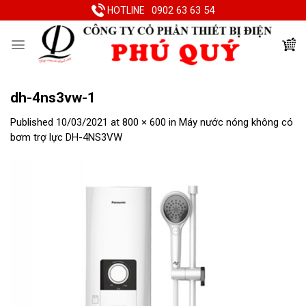
Skip
0902 63 63 54
HOTLINE
to
content
dh-4ns3vw-1
Published
10/03/2021
at
800 × 600
in
Máy nước nóng không có
bơm trợ lực DH-4NS3VW